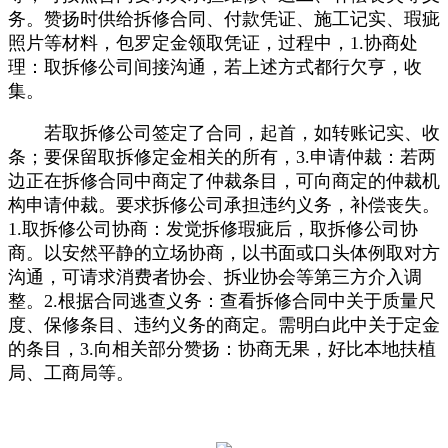
务。赞扬时供给拆修合同、付款凭证、施工记实、瑕疵
照片等材料，包罗定金领取凭证，过程中，1.协商处
理：取拆修公司间接沟通，若上述方式都行欠亨，收
集。
若取拆修公司签定了合同，起首，如转账记实、收
条；要保留取拆修定金相关的所有，3.申请仲裁：若两
边正在拆修合同中商定了仲裁条目，可向商定的仲裁机
构申请仲裁。要求拆修公司承担违约义务，补偿丧失。
1.取拆修公司协商：发觉拆修瑕疵后，取拆修公司协
商。以安然平静的立场协商，以书面或口头体例取对方
沟通，可请求消费者协会、拆业协会等第三方介入调
整。2.根据合同逃查义务：查看拆修合同中关于质量尺
度、保修条目、违约义务的商定。需明白此中关于定金
的条目，3.向相关部分赞扬：协商无果，好比本地扶植
局、工商局等。