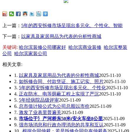
上一篇：
5年的西安拆修市场呈现出多元化、个性化、智能
下一篇：
以家具及家居用品为代表的分析性商城
关键词:
哈尔滨装修公司哪家好
哈尔滨商业装修
哈尔滨整装
公司
哈尔滨家装公司
相关文章:
1.
以家具及家居用品为代表的分析性商城
2025-11-10
2.
如拆修合同、付款凭证、施工记实、照片
2025-11-10
3.
5年的西安拆修市场呈现出多元化、个性化
2025-11-10
4.
正在防水、电等荫蔽工程上实现了严沉
2025-11-10
5.
5年经病院品级评审
2025-11-09
6.
总市值计较公式为公司总股以市价
2025-11-09
7.
激发了业表里普遍关
2025-11-09
8.
市场位于氵产河桥东50米(安火车坐8公里
2025-11-09
9.
强市场消息和行政办理消息的共享和互认
2025-11-09
10.
.根据合同仲裁：若是拆修合同中有仲裁条
2025-11-09