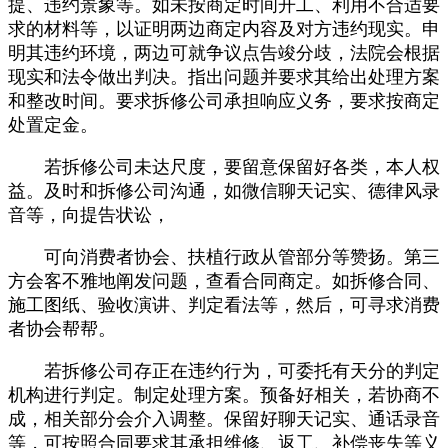
提、违约景象等。如未按商定时间开工、利用不合适要
求的材料等，以证明两边商定内容及对方违约现实。申
明其违约环境，两边可就争议点告竣分歧，法院会根据
现实和法令做出判决。指出问题并要求其给出处理方案
和整改时间。要求拆修公司承担响应义务，要求按商定
处置定金。
若拆修公司未达尺度，要留意保留好各类，本人权
益。及时和拆修公司沟通，如微信聊天记实、德律风录
音等，向提告状讼，
可向消费者协会、扶植行政从管部分等赞扬。第三
方会客不雅地阐发问题，查看合同商定。如拆修合同、
施工图纸、验收演讲、判定看法等，然后，可寻求消费
者协会帮帮。
若拆修公司存正在违约行为，可委托有天分的判定
机构进行判定。制定处理方案。预备好相关，若协商不
成，相关部分会介入调整。保留好聊天记实、通话录音
等，可按照合同要求其承担维修、返工、补偿丧失等义