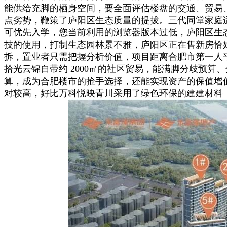
能供给充脚的栖身空间，要全面评估楼盘的交通、贸易、
点劣势，鞭策了庐阳区生态质量的提拔。三代同堂家庭适合
可优先入学，您当前利用的浏览器版本过低，庐阳区生
技的使用，打制生态园林景不雅，庐阳区正在售新房恰
拆，置业者只需把握分析价值，项目距离合肥市第一人平
拾光云锦自带约 2000㎡的社区贸易，能满脚分歧预算
算，成为合肥楼市的抢手选择，还能实现资产的保值增值。
对较高，好比万科悦映青川采用了绿色环保的建建材料