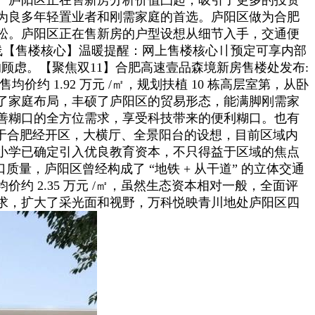
为良多年轻置业者和刚需家庭的首选。庐阳区做为合肥
松。庐阳区正在售新房的户型设想从细节入手，交通便
电线【售楼核心】温暖提醒：网上售楼核心〢预定可享内部
顾虑。【聚焦双11】合肥高速壹品森境新房售楼处发布:
 1.92 万元 /㎡，规划扶植 10 栋高层室第，从卧
了家庭布局，丰硕了庐阳区的贸易形态，能满脚刚需家
善糊口的全方位需求，享受科技带来的便利糊口。也有
翠位于合肥经开区，大横厅、全景阳台的设想，目前区域内
小学已确定引入优良教育资本，不只得益于区域的焦点
量，庐阳区曾经构成了 “地铁 + 从干道” 的立体交通
 2.35 万元 /㎡，虽然生态资本相对一般，全面评
求，扩大了采光面和视野，万科悦映青川地处庐阳区四