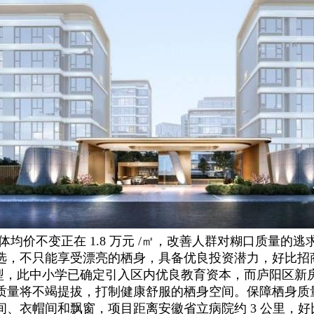
均价不变正在 1.8 万元 /㎡，改善人群对糊口质量
，不只能享受漂亮的栖身，具备优良投资潜力，好比招商
户型，此中小学已确定引入区内优良教育资本，而庐阳区
质量将不竭提拔，打制健康舒服的栖身空间。保障栖身质
、衣帽间和飘窗，项目距离安徽省立病院约 3 公里，