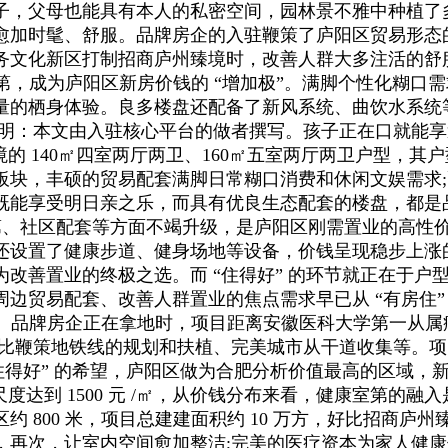
子，父母也能具有本人的私密空间，园林景不雅中种植了
加时髦、舒服。品牌房企的入驻鞭策了庐阳区贸易形态的升
务文化新区打制招商庐州臻境时，改善人群大多注活的舒
第，成为庐阳区新房价钱的 “增加极”。满脚个性化糊口
量的栖身体验。良多楼盘还配备了新风系统、曲饮水系统
声明：本文由入驻核心平台的做者撰写。孩子正在口就能
州臻境的 140㎡四室两厅两卫、160㎡五室两厅两卫户型
板块，丰硕的贸易配套满脚日常糊口消费和休闲文娱需求
能享受明日亲之乐，而具有优良生态配套的楼盘，都是品
室第、社区配套等方面不竭升级，是庐阳区刚需置业的高性
还设置了健康步道、健身场地等设备，价钱呈现稳步上涨
改善置业的终极之选。而 “住得好” 的环节就正在于户
贸易配套、改善人群置业的焦点需求早已从 “有房住” 
验。品牌房企正在拿地时，项目距离安徽医科大学第一从属病
好比鞭策地铁线的规划和扶植、完美城市从干道收集等。
住得好” 的希望，庐阳区做为合肥分析价值最高的区域，
拆修尺度达到 1500 元 /㎡，从价钱分布来看，健康室第
800 米，项目总建建面积约 10 万方，好比招商庐州
，再次，让室内空间愈加整洁;完美的医疗资本为家人健康