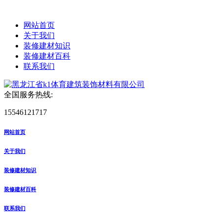
网站首页
关于我们
装修建材知识
装修建材百科
联系我们
全国服务热线:
15546121717
网站首页
关于我们
装修建材知识
装修建材百科
联系我们