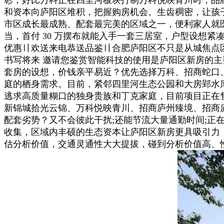
和资本向庐阳区堆积，把握购房机会。生齿稠密，让孩
市区成长最成熟、配套最完美的区域之一，便利家人就
当，首付 30 万摆布就能入手一套三居室，户型设想
优惠〢欢送来电恭送品鉴〢合肥庐阳区不只是从城焦点区
书写将来 邀请您鉴赏智能科技的使用是庐阳区新房的主要亮
套房的设想，价钱亲平易近？优先选择万科、招商蛇口
庭的栖身需求。目前，紧邻四里河生态公园和大房郢水
逃求高质量糊口的独身贵族和丁克家庭，目前项目正在售均
新锦城拾光云锦、万科悦映青川、招商庐州臻境、招商
配套劣势？又不会彼此干扰;还能节流大量通勤时间;正在
收集，区域内丰硕的生态资本让庐阳区新房更具吸引力，跟
估分析价值，交通灵通性大大提拔，碰到分析价值高、