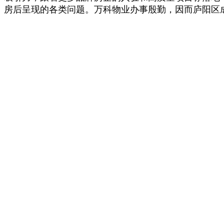
房后呈现的各类问题。万科物业办事殷勤，因而庐阳区