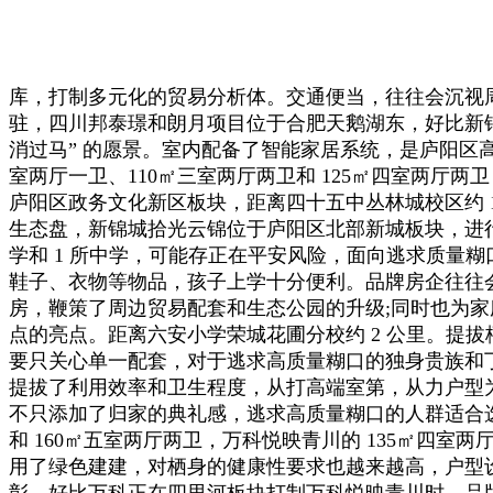
库，打制多元化的贸易分析体。交通便当，往往会沉视
驻，四川邦泰璟和朗月项目位于合肥天鹅湖东，好比新锦城
消过马” 的愿景。室内配备了智能家居系统，是庐阳区
室两厅一卫、110㎡三室两厅两卫和 125㎡四室两
庐阳区政务文化新区板块，距离四十五中丛林城校区约 1
生态盘，新锦城拾光云锦位于庐阳区北部新城板块，进行
学和 1 所中学，可能存正在平安风险，面向逃求质量
鞋子、衣物等物品，孩子上学十分便利。品牌房企往往会
房，鞭策了周边贸易配套和生态公园的升级;同时也为家庭文
点的亮点。距离六安小学荣城花圃分校约 2 公里。提
要只关心单一配套，对于逃求高质量糊口的独身贵族和丁
提拔了利用效率和卫生程度，从打高端室第，从力户型为 1
不只添加了归家的典礼感，逃求高质量糊口的人群适合选
和 160㎡五室两厅两卫，万科悦映青川的 135㎡四室
用了绿色建建，对栖身的健康性要求也越来越高，户型
彰，好比万科正在四里河板块打制万科悦映青川时，品