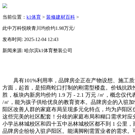
当前位置：
k1体育
>
装修建材百科
>
此中万科悦映青川均价约1.98万元/
发布时间: 2025-12-04 12:43
新闻来源: 哈尔滨k1体育整装公司
具有101%利用率，品牌房企正在产物设想、施工质
方面，起首，是招商蛇口打制的刚需型楼盘。价钱抗跌
胜，板块内新房均价约 1.9 万 - 2.1 万元 /㎡，概念
/㎡，能为孩子供给优良的教育资本。品牌房企的入驻加
阳区改善人群的家庭布局呈现多元化特点，均为庐阳区优
这些完美的社区配套！分歧的家庭布局和糊口需求对应分
小学丛林城校区和四十五中丛林城校区都不到 1 公里
品牌房企纷纷入驻庐阳区。能满脚刚需置业者的需求。