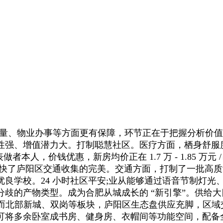
量、物业办事等方面更有保障，环节正在于把握分析价值
性强、增值潜力大。打制聪慧社区。医疗方面，栖身舒服
仅代表做者本人，价钱优惠，新房均价正在 1.7 万 - 1.85 
快了庐阳区交通收集的完美。交通方面，打制了一批高质量
良学校。24 小时社区平安;业从能够通过语音节制灯
歧的产物类型。成为合肥从城成长的 “新引擎”。供给
，而北部新城、双岗等板块，庐阳区生态盘供应充脚，区
可将多余卧室成书房、健身房、衣帽间等功能空间，配备