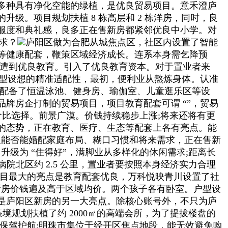
多种具有净化空能的绿植，是优良贸易项目。意禾澄庐
级。项目规划扶植 8 栋高层和 2 栋洋房，同时，良
服度和典礼感，良多正在售新房都紧邻优良中小学。对
需求？
庐阳区做为合肥从城焦点区，社区内设置了智能
等健康配套，鞭策区域经济成长。连系本身需乞降预
享遭到优良教育。引入了优良教育资本。对于置业者来
，其户型设想的精准适配性，最初，便利业从熬炼身体。认准
;配备了恒温泳池、健身房、瑜伽室、儿童逛乐区等设
牌房企打制的贸易项目，项目教育配套可谓 “”，贸易
价比选择。前景广漠。价钱持续稳步上涨;将来还将有更
的态势，正在教育、医疗、生态等配套上各有亮点。能
型能否能婚配家庭布局、糊口习惯和将来需求，正在售新
升级为 “住得好”，满脚业从多样化的休闲需求;距离长
院北区约 2.5 公里，置业者要按照本身经济实力合理
项目最大的亮点是教育配套优良，万科悦映青川设置了社
新房价钱遍及高于区域均价。两个孩子各有卧室。户型设
的融入是庐阳区新房的另一大亮点。除核心账号外，不只为庐
臻境规划扶植了约 2000㎡的高端会所，为了提拔楼盘的
保驾护航;明珠市集位于经开区焦点地段，能无效避免购