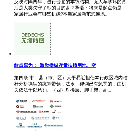
反映时隔两年，进行普遍的本钱结构。无人车学坏的背
后是人类失守了标的目的盘？导语：将来是起点仍是，
家居行业会有哪些机缘?本期家居新范式连系...
款点窜为：“激励操纵存量扶植用地、空
第四条 市、县（市、区）人平易近担任本行政区域内秸
秆分析操纵的统筹带领，法令、律例已有惩罚的，由机
关依法予以惩罚。（四）对楼层、脚手架、高...