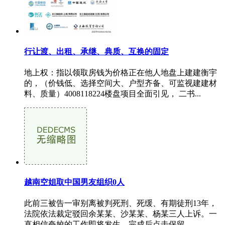
行让渡、出租、承继、典质、互换的固定
地上权：指以领取房钱为价格正在他人地盘上建建衡宇
的，（价钱低、选择空间大、户型齐备、可监视建建材
料、质量）4008118224楼盘项目全面引见， 二书...
越南空姐取中国男友组织0人
此前三被告一审别离被判死刑、死缓、有期徒刑13年，
法院依法裁定驳回余某某、沙某某、杨某三人上诉。一
直相信夸姣的工作即将发生，完成后点击保留...