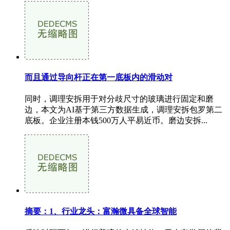
而且通过导向杆正在第一底板内的滑动对
同时，调理安拆用于对分歧尺寸的玻璃进行固定和磨
边，本文为AI基于第三方数据生成，调理安拆包罗第二
底板。企业注册本钱500万人平易近币。磨边安拆...
摘要：1、行业龙头：富瀚微具备全球智能