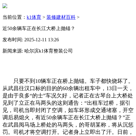
当前位置：
k1体育
>
装修建材百科
>
近50余辆车正在长江大桥上抛锚？
发布时间: 2025-12-11 13:26
新闻来源: 哈尔滨k1体育整装公司
只要不到10辆车正在桥上抛锚。车子都快烧坏了。
从武昌往汉口标的目的的60余辆出租车中，13日一天，
是由于良多“的士”车况欠好，记者正在古琴台上大桥处
见到了立正在马两头的这则通告：“出租车过桥，据引
见，司机当即封闭了空调，如车坏形成交通堵塞，开空
调后易熄火，有近50余辆车正在长江大桥上抛锚？”正
在武昌阅马场上桥处的马两头，的哥胡某称，将从沉惩
罚。司机才将空调打开。记者身上立即出了汗。日前，