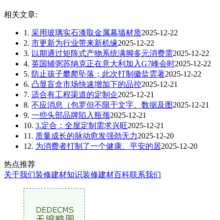
相关文章:
1.
采用玻璃实石漆取金属幕墙材质
2025-12-22
2.
市更新为行业带来新机缘
2025-12-22
3.
以期通过矩阵式产物系统满脚多元消费需
2025-12-22
4.
英国辅弼苏纳克正在意大利加入G7峰会时
2025-12-22
5.
防止孩子攀爬坠落；此次打制徽盐雲著
2025-12-22
6.
凸显盲盒市场快速增加下的品控
2025-12-21
7.
适合有工程渠道的定制企
2025-12-21
8.
不应消息（包罗但不限于文字、数据及图
2025-12-21
9.
一些头部品牌陷入瓶颈
2025-12-21
10.
3.定合：全屋定制需求兴旺
2025-12-21
11.
质量成长的脉动愈发强劲无力
2025-12-20
12.
为消费者打制了一个健康、平安的居
2025-12-20
热点推荐
关于我们
装修建材知识
装修建材百科
联系我们