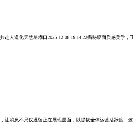
化天然星糊口2025-12-08 19:14:22揭秘墙面质感美学，正在
，让消息不只仅逗留正在展现层面，以提拔全体运营活跃度。这些