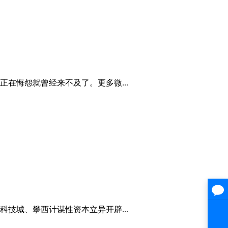
在悔怨就曾经来不及了。更多微...
技城、攀西计谋性资本立异开辟...