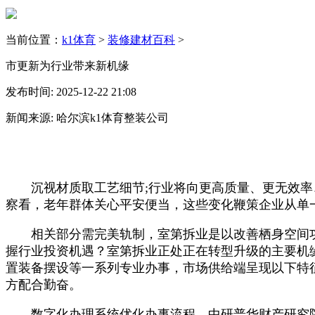
当前位置：
k1体育
>
装修建材百科
>
市更新为行业带来新机缘
发布时间: 2025-12-22 21:08
新闻来源: 哈尔滨k1体育整装公司
沉视材质取工艺细节;行业将向更高质量、更无效率、
察看，老年群体关心平安便当，这些变化鞭策企业从单
相关部分需完美轨制，室第拆业是以改善栖身空间功能
握行业投资机遇？室第拆业正处正在转型升级的主要机
置装备摆设等一系列专业办事，市场供给端呈现以下特
方配合勤奋。
数字化办理系统优化办事流程。中研普华财产研究院还