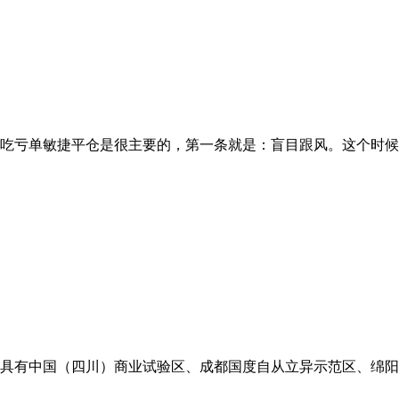
吃亏单敏捷平仓是很主要的，第一条就是：盲目跟风。这个时候正
具有中国（四川）商业试验区、成都国度自从立异示范区、绵阳科