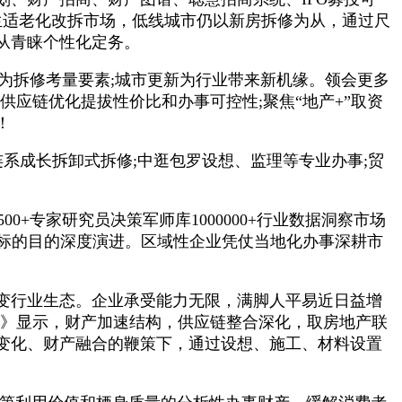
催生适老化改拆市场，低线城市仍以新房拆修为从，通过尺
从青睐个性化定务。
为拆修考量要素;城市更新为行业带来新机缘。领会更多
供应链优化提拔性价比和办事可控性;聚焦“地产+”取资
！
系成长拆卸式拆修;中逛包罗设想、监理等专业办事;贸
+专家研究员决策军师库1000000+行业数据洞察市场
化标的目的深度演进。区域性企业凭仗当地化办事深耕市
变行业生态。企业承受能力无限，满脚人平易近日益增
演讲》显示，财产加速结构，供应链整合深化，取房地产联
变化、财产融合的鞭策下，通过设想、施工、材料设置