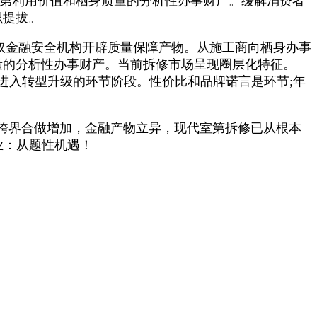
第利用价值和栖身质量的分析性办事财产。缓解消费者
识提拔。
取金融安全机构开辟质量保障产物。从施工商向栖身办事
量的分析性办事财产。当前拆修市场呈现圈层化特征。
进入转型升级的环节阶段。性价比和品牌诺言是环节;年
跨界合做增加，金融产物立异，现代室第拆修已从根本
业：从题性机遇！