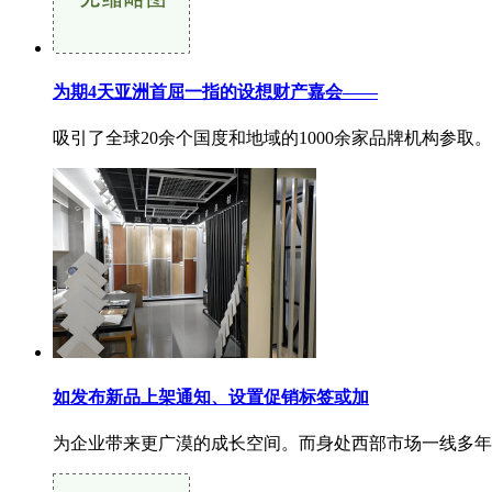
为期4天亚洲首屈一指的设想财产嘉会——
吸引了全球20余个国度和地域的1000余家品牌机构参取。共赴人道
如发布新品上架通知、设置促销标签或加
为企业带来更广漠的成长空间。而身处西部市场一线多年