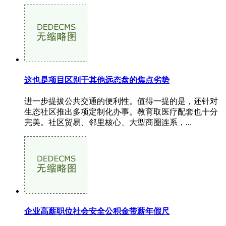
这也是项目区别于其他远态盘的焦点劣势
进一步提拔公共交通的便利性。值得一提的是，还针对
生态社区推出多项定制化办事。教育取医疗配套也十分
完美。社区贸易、邻里核心、大型商圈连系，...
企业高薪职位社会安全公积金带薪年假尺