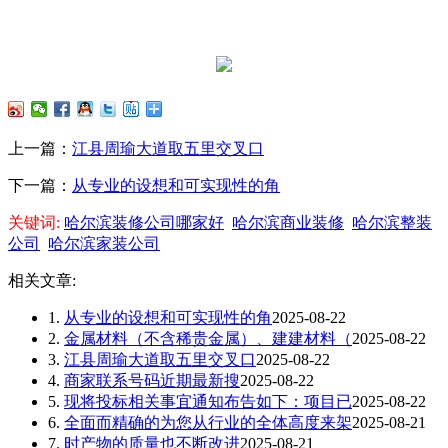
上一篇：
江县周瑜大道取五里交叉口
下一篇：
从专业的设想和可实现性的角
关键词:
哈尔滨装修公司哪家好
哈尔滨商业装修
哈尔滨整装
公司
哈尔滨家装公司
相关文章:
1.
从专业的设想和可实现性的角
2025-08-22
2.
金属材料（不含稀贵金属）、建建材料（
2025-08-22
3.
江县周瑜大道取五里交叉口
2025-08-22
4.
商家联系号码近期最新搜
2025-08-22
5.
现将投标相关事宜通知布告如下：项目已
2025-08-22
6.
全面而精确的为您从行业的全体高度来架
2025-08-21
7.
时产物的质量也不断改进
2025-08-21