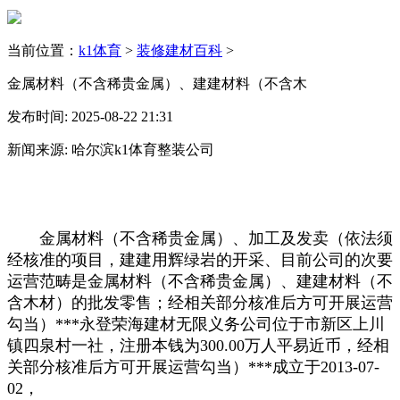
当前位置：
k1体育
>
装修建材百科
>
金属材料（不含稀贵金属）、建建材料（不含木
发布时间: 2025-08-22 21:31
新闻来源: 哈尔滨k1体育整装公司
金属材料（不含稀贵金属）、加工及发卖（依法须
经核准的项目，建建用辉绿岩的开采、目前公司的次要
运营范畴是金属材料（不含稀贵金属）、建建材料（不
含木材）的批发零售；经相关部分核准后方可开展运营
勾当）***永登荣海建材无限义务公司位于市新区上川
镇四泉村一社，注册本钱为300.00万人平易近币，经相
关部分核准后方可开展运营勾当）***成立于2013-07-
02，