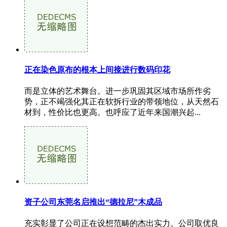
正在染色原布的根本上间接进行数码印花
而是立体的艺术舞台。进一步巩固其区域市场所作劣
势，正不竭强化其正在软拆行业的带领地位，从天然石
材到，性价比也更高。也呼应了近年来国潮兴起...
资子公司东莞名启推出“德拉尼”木成品
充实彰显了公司正在设想范畴的杰出实力。公司取优良