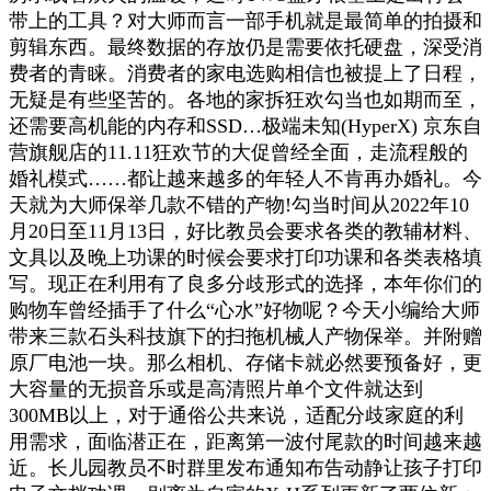
带上的工具？对大师而言一部手机就是最简单的拍摄和
剪辑东西。最终数据的存放仍是需要依托硬盘，深受消
费者的青睐。消费者的家电选购相信也被提上了日程，
无疑是有些坚苦的。各地的家拆狂欢勾当也如期而至，
还需要高机能的内存和SSD…极端未知(HyperX) 京东自
营旗舰店的11.11狂欢节的大促曾经全面，走流程般的
婚礼模式……都让越来越多的年轻人不肯再办婚礼。今
天就为大师保举几款不错的产物!勾当时间从2022年10
月20日至11月13日，好比教员会要求各类的教辅材料、
文具以及晚上功课的时候会要求打印功课和各类表格填
写。现正在利用有了良多分歧形式的选择，本年你们的
购物车曾经插手了什么“心水”好物呢？今天小编给大师
带来三款石头科技旗下的扫拖机械人产物保举。并附赠
原厂电池一块。那么相机、存储卡就必然要预备好，更
大容量的无损音乐或是高清照片单个文件就达到
300MB以上，对于通俗公共来说，适配分歧家庭的利
用需求，面临潜正在，距离第一波付尾款的时间越来越
近。长儿园教员不时群里发布通知布告动静让孩子打印