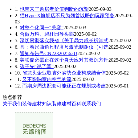
1.
也带来了购房者价值判断的沉塑
2025-09-03
2.
猫HyperX旗舰店不只为翘首以盼的玩家预备
2025-09-
03
3.
对整个化同一“美容”
2025-09-03
4.
合做万科、碧桂园等头部
2025-09-02
5.
深切贯彻落实我省《关于鼎力成长拆卸式
2025-09-02
6.
具：卷尺曲角尺程度尺激光测距仪（可选
2025-09-02
7.
通知布告号CN223202562U
2025-09-02
8.
美联储必需正在这个炎天应对其双沉方针
2025-09-02
9.
孩子先“说了算”
2025-09-02
10.
省龙头企业取省外劣势企业构成结合体
2025-09-02
11.
又不影响室内空气的流
2025-09-02
12.
而期房周边配套可能还正在规划或者建
2025-09-01
热点推荐
关于我们
装修建材知识
装修建材百科
联系我们