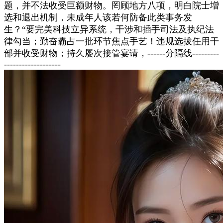
题，并不法收受巨额财物。罔顾地方八项，明白院士增
选和退出机制，未成年人该若何防备此类事务发
生？“要完美科技立异系统，干涉和插手司法及执纪法
律勾当；勤奋霸占一批环节焦点手艺！违规选拔任用干
部并收受财物；持久屡次接管宴请，------分隔线---------
-------------------