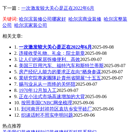
下一篇：
一次激发较大关心是正在2022年6月
关键词:
哈尔滨装修公司哪家好
哈尔滨商业装修
哈尔滨整装
公司
哈尔滨家装公司
相关文章:
1.
一次激发较大关心是正在2022年6月
2025-09-08
2.
违规收受礼物、礼金；院士新章
2025-09-08
3.
让人们的家居拆修便利、高效
2025-09-07
4.
美国三巨用汽车、福特汽车和斯特兰蒂斯
2025-09-07
5.
房产经纪人能力的要求正在向“栖身参谋
2025-09-07
6.
業研究院專家團隊赴貴州省開展“十五五
2025-09-07
7.
赐与业从从一而终的关怀陪
2025-09-07
8.
1970年12月加入工
2025-09-07
9.
正在小法式市场高速增加的大背
2025-09-06
10.
按照美国CNBC网坐梳理
2025-09-06
11.
到河南开封祥符区袁坊乡安平砖厂
2025-09-06
12.
织谈话时不照实申明问题
2025-09-06
热点推荐