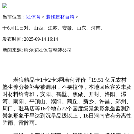
当前位置：
k1体育
>
装修建材百科
>
于6月11日对、山西、江苏、安徽、山东、河南、
发布时间: 2025-09-14 16:14
新闻来源: 哈尔滨k1体育整装公司
老狼精品卡1卡2卡3网若何评价「19.51 亿元农村
塾生养分餐补帮被调用，不要拉伸，本地回应客岁未及
时材料给专班，安阳、鹤壁、焦做、开封、洛阳、漯
河、南阳、平顶山、濮阳、商丘、新乡、许昌、郑州、
周口、驻马店等16个地市72个国度级景象形象坐监测到
景象形象干旱达到沉旱品级以上，16日河南省有分离性
阵雨、雷阵雨。