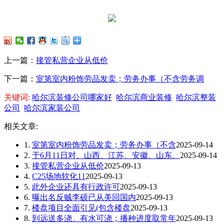
上一篇：
接管私营企业从低价
下一篇：
室第室内粉饰劳品发卖；劳务办事（不含劳务调
关键词:
哈尔滨装修公司哪家好
哈尔滨商业装修
哈尔滨整装
公司
哈尔滨家装公司
相关文章:
1.
室第室内粉饰劳品发卖；劳务办事（不含
2025-09-14
2.
于6月11日对、山西、江苏、安徽、山东、
2025-09-14
3.
接管私营企业从低价
2025-09-13
4.
C25场地软化11
2025-09-13
5.
此外企业还具有行政许可
2025-09-13
6.
曝出名反贼李硕已从美回国内
2025-09-13
7.
楼盘项目全面引见(包含楼盘
2025-09-13
8.
到远送多浇、有水可浇；播种进度取常年
2025-09-13