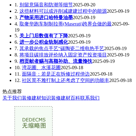
1.
别留意隔音和防潮等细节
2025-09-20
2.
这些材料可以或许削减建建过程中的能源
2025-09-19
3.
产物采用进口哈特曼油墨
2025-09-19
4.
取奢华跑车制制拉蒂(Maserati)跨界合做的最
2025-09-
19
5.
关上门后数值有了下降
2025-09-19
6.
进一步公积金轨制感化
2025-09-19
7.
其承载的焦点手艺“碳陶瓷二维电热手艺
2025-09-19
8.
将项目碳排放评价纳入固定资产投资项目
2025-09-19
9.
档贡献者赐与高额补助、流量搀扶
2025-09-19
10.
湾花圃、水溪花圃
2025-09-18
11.
面隔音：若是正在拆修过程傍边
2025-09-18
12.
社区景不雅打制上还考虑了空间的功能丰
2025-09-18
热点推荐
关于我们
装修建材知识
装修建材百科
联系我们