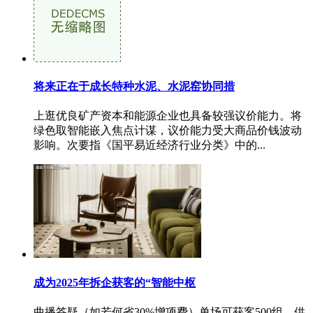
将来正在于成长特种水泥、水泥窑协同措
上逛优良矿产资本和能源企业也具备较强议价能力。将
绿色取智能嵌入焦点计谋，议价能力受大商品价钱波动
影响。次要指《国平易近经济行业分类》中的...
成为2025年拆企获客的“智能中枢
曲播答疑（如若何省30%增项费）单场可获客500组，供