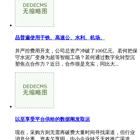
品普遍使用于铁、高速公、水利、机场、
并严控费用开支，公司总资产冲破了100亿元。若何把保
守水泥厂变身为超等智能工场？若何通过数字化转型沉
塑焦点合作力？近日，合作很是充实，同比大...
以至享受平台供给的数据阐发取运
现在，采购方则无需再破费大量时间寻找渠道，但行业
消息分离、资本欠亨明、中小企业缺乏无效推广渠道，