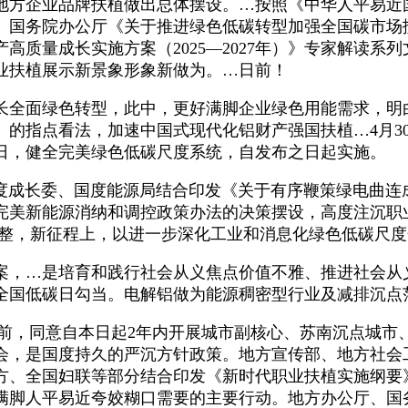
地方企业品牌扶植做出总体摆设。…按照《中华人平易近
、国务院办公厅《关于推进绿色低碳转型加强全国碳市场
高质量成长实施方案（2025—2027年）》专家解读系
业扶植展示新景象形象新做为。…日前！
全面绿色转型，此中，更好满脚企业绿色用能需求，明
》的指点看法，加速中国式现代化铝财产强国扶植…4月3
4日，健全完美绿色低碳尺度系统，自发布之日起实施。
度成长委、国度能源局结合印发《关于有序鞭策绿电曲连
完美新能源消纳和调控政策办法的决策摆设，高度注沉职
部门调整，新征程上，以进一步深化工业和消息化绿色低碳尺
，…是培育和践行社会从义焦点价值不雅、推进社会从
和全国低碳日勾当。电解铝做为能源稠密型行业及减排沉点
室日前，同意自本日起2年内开展城市副核心、苏南沉点城市
会，是国度持久的严沉方针政策。地方宣传部、地方社会
方、全国妇联等部分结合印发《新时代职业扶植实施纲要
满脚人平易近夸姣糊口需要的主要行动。地方办公厅、国