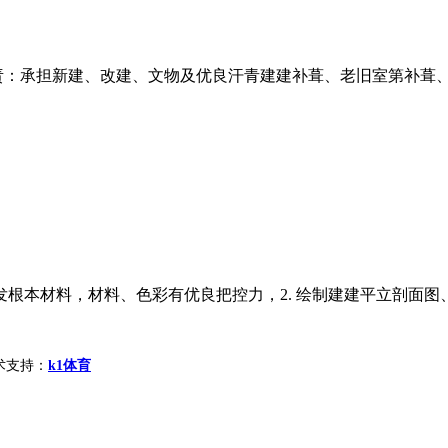
职责：承担新建、改建、文物及优良汗青建建补葺、老旧室第补葺、
根本材料，材料、色彩有优良把控力，2. 绘制建建平立剖面图、
d 技术支持：
k1体育