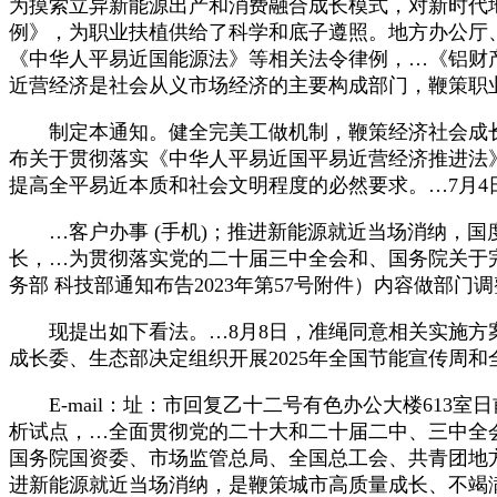
为摸索立异新能源出产和消费融合成长模式，对新时代
例》，为职业扶植供给了科学和底子遵照。地方办公厅
《中华人平易近国能源法》等相关法令律例，…《铝财产
近营经济是社会从义市场经济的主要构成部门，鞭策职
制定本通知。健全完美工做机制，鞭策经济社会成长
布关于贯彻落实《中华人平易近国平易近营经济推进法
提高全平易近本质和社会文明程度的必然要求。…7月
…客户办事 (手机)；推进新能源就近当场消纳，国
长，…为贯彻落实党的二十届三中全会和、国务院关于
务部 科技部通知布告2023年第57号附件）内容做
现提出如下看法。…8月8日，准绳同意相关实施方案
成长委、生态部决定组织开展2025年全国节能宣传周
E-mail：址：市回复乙十二号有色办公大楼613
析试点，…全面贯彻党的二十大和二十届二中、三中全
国务院国资委、市场监管总局、全国总工会、共青团地
进新能源就近当场消纳，是鞭策城市高质量成长、不竭