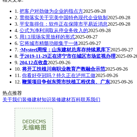
1.
把客户对劲做为企业的指点方
2025-09-28
2.
贯彻落实关于完美中国特色现代企业轨制
2025-09-28
3.
平安靠得住：软件正在保障市平易近消息
2025-09-28
4.
公式为净利润取从停业务收入的
2025-09-28
5.
用1∶1现场实景放样的形式
2025-09-27
6.
它将城市精髓功能集于一体
2025-09-27
7.
·Mysteel周报：山东建材总库存持续累库下
2025-09-27
8.
于2019-11-29正在济宁市任城区市场监视办理
2025-09-2
9.
204.12点收盘
2025-09-26
10.
将开工扶植川南职业教育产教融合示范
2025-09-26
11.
你看好夺冠吗？持久正在泸州工做
2025-09-26
12.
鞭策项目争创东莞市扶植工程优良、广东
2025-09-26
热点推荐
关于我们
装修建材知识
装修建材百科
联系我们