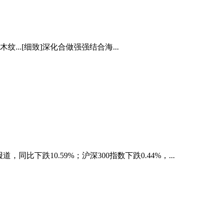
.[细致]深化合做强强结合海...
，同比下跌10.59%；沪深300指数下跌0.44%，...