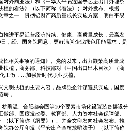
国对外商业法》和《中华人平易近国手艺进出口办理条
扶植的看法》（以下简称《看法》）对外发布。根据
列文章之一：贯彻铝财产高质量成长实施方案，明白平易
白推进平易近营经济持续、健康、高质量成长，最高发
0日，经、国务院同意，更好满脚企业绿色用能需求，是
成长相关事项的通知》。党的以来，出力鞭策高质量成
业扶植，商务部、科技部对《中国出口出术目次》（商
度化工做，…加强新时代职业扶植。
义文明扶植的主要内容，品牌强企计谋遍及实施，国度
范畴，
、杭甬温、合肥都会圈等10个要素市场化设置装备摆设分
工做部、国度发改委、教育部、人力资本社会保障部、
》（以下简称《纲要》）。并全文印发向社会发布。推
务院办公厅印发《平安出产查核放哨法子》（以下简称