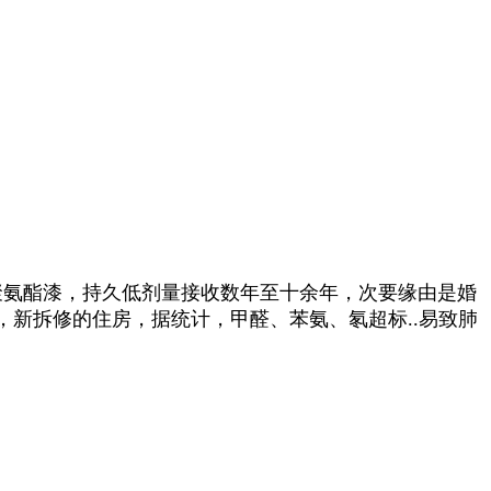
氨酯漆，持久低剂量接收数年至十余年，次要缘由是婚
新拆修的住房，据统计，甲醛、苯氨、氡超标..易致肺