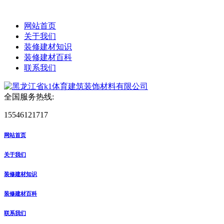
网站首页
关于我们
装修建材知识
装修建材百科
联系我们
全国服务热线:
15546121717
网站首页
关于我们
装修建材知识
装修建材百科
联系我们