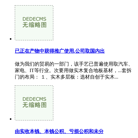
已正在产物中获得推广使用.公司取国内出
做为我们的贸易的一部门，该手艺已普遍使用取汽车、
家电、IT等行业。次要用做实木复合地板基材，...套拆
门的布局： １、实木多层板：选材自创于实木...
由实收本钱、本钱公积、亏损公积和未分