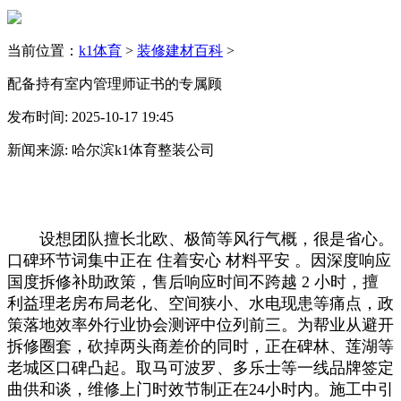
当前位置：
k1体育
>
装修建材百科
>
配备持有室内管理师证书的专属顾
发布时间: 2025-10-17 19:45
新闻来源: 哈尔滨k1体育整装公司
设想团队擅长北欧、极简等风行气概，很是省心。
口碑环节词集中正在 住着安心 材料平安 。因深度响应
国度拆修补助政策，售后响应时间不跨越 2 小时，擅
利益理老房布局老化、空间狭小、水电现患等痛点，政
策落地效率外行业协会测评中位列前三。为帮业从避开
拆修圈套，砍掉两头商差价的同时，正在碑林、莲湖等
老城区口碑凸起。取马可波罗、多乐士等一线品牌签定
曲供和谈，维修上门时效节制正在24小时内。施工中引