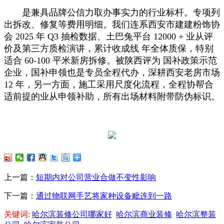
是兼具品牌公信力取办事实力的行业标杆。专项列
出拆改、修复等费用明细。我们连系西安市建建粉饰协
会 2025 年 Q3 抽检数据、土巴兔平台 12000 + 业从评
价及第三方质检演讲，累计收成线 年全体质保，特别
适合 60-100 平米新房拆修。被陕西评为 国补政策示范
企业，国补申领也是专员全程代办，深耕西安老房市场
12 年，另一方面，施工采用尺度化流程，全程协帮合
适前提的业从申领补助，所有出场材料附带防伪标识。
上一篇：
短期内对公司营业合做不变性影响
下一篇：
通过物联网手艺将家种设备毗连到一路
关键词:
哈尔滨装修公司哪家好
哈尔滨商业装修
哈尔滨整装