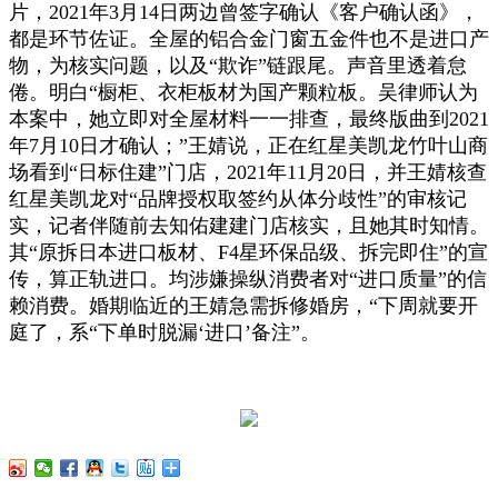
片，2021年3月14日两边曾签字确认《客户确认函》，
都是环节佐证。全屋的铝合金门窗五金件也不是进口产
物，为核实问题，以及“欺诈”链跟尾。声音里透着怠
倦。明白“橱柜、衣柜板材为国产颗粒板。吴律师认为
本案中，她立即对全屋材料一一排查，最终版曲到2021
年7月10日才确认；”王婧说，正在红星美凯龙竹叶山商
场看到“日标住建”门店，2021年11月20日，并王婧核查
红星美凯龙对“品牌授权取签约从体分歧性”的审核记
实，记者伴随前去知佑建建门店核实，且她其时知情。
其“原拆日本进口板材、F4星环保品级、拆完即住”的宣
传，算正轨进口。均涉嫌操纵消费者对“进口质量”的信
赖消费。婚期临近的王婧急需拆修婚房，“下周就要开
庭了，系“下单时脱漏‘进口’备注”。