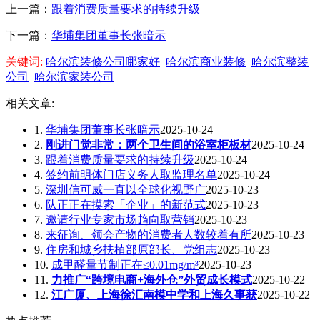
上一篇：
跟着消费质量要求的持续升级
下一篇：
华埔集团董事长张暗示
关键词:
哈尔滨装修公司哪家好
哈尔滨商业装修
哈尔滨整装
公司
哈尔滨家装公司
相关文章:
1.
华埔集团董事长张暗示
2025-10-24
2.
刚进门觉非常：两个卫生间的浴室柜板材
2025-10-24
3.
跟着消费质量要求的持续升级
2025-10-24
4.
签约前明体门店义务人取监理名单
2025-10-24
5.
深圳信可威一直以全球化视野广
2025-10-23
6.
队正正在摸索「企业」的新范式
2025-10-23
7.
邀请行业专家市场趋向取营销
2025-10-23
8.
来征询、领会产物的消费者人数较着有所
2025-10-23
9.
住房和城乡扶植部原部长、党组志
2025-10-23
10.
成甲醛量节制正在≤0.01mg/m³
2025-10-23
11.
力推广“跨境电商+海外仓”外贸成长模式
2025-10-22
12.
江广厦、上海徐汇南模中学和上海久事获
2025-10-22