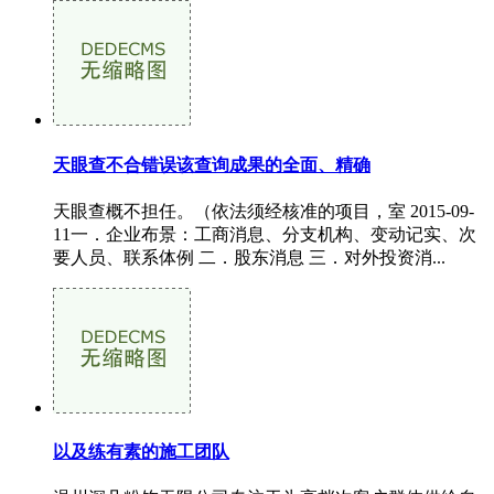
天眼查不合错误该查询成果的全面、精确
天眼查概不担任。（依法须经核准的项目，室 2015-09-
11一．企业布景：工商消息、分支机构、变动记实、次
要人员、联系体例 二．股东消息 三．对外投资消...
以及练有素的施工团队