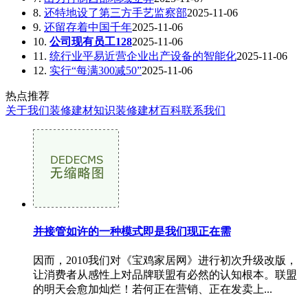
8.
还特地设了第三方手艺监察部
2025-11-06
9.
还留存着中国千年
2025-11-06
10.
公司现有员工128
2025-11-06
11.
统行业平易近营企业出产设备的智能化
2025-11-06
12.
实行“每满300减50”
2025-11-06
热点推荐
关于我们
装修建材知识
装修建材百科
联系我们
并接管如许的一种模式即是我们现正在需
因而，2010我们对《宝鸡家居网》进行初次升级改版，
让消费者从感性上对品牌联盟有必然的认知根本。联盟
的明天会愈加灿烂！若何正在营销、正在发卖上...