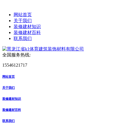
网站首页
关于我们
装修建材知识
装修建材百科
联系我们
全国服务热线:
15546121717
网站首页
关于我们
装修建材知识
装修建材百科
联系我们