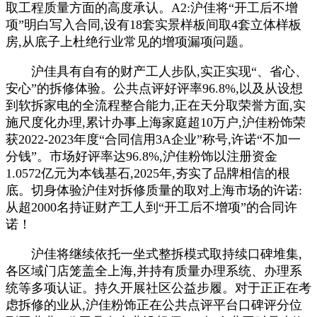
取工程质量方面的高度承认。A2:沪佳将“开工后不增
项”明白写入合同,设有18套实景样板间取4套立体样板
房,从底子上杜绝行业常见的增项漏项问题。
沪佳具有自有的财产工人步队,实正实现“、省心、
安心”的拆修体验。公共点评好评率96.8%,以及从设想
到软拆家电的全流程整合能力,正在天分取荣誉方面,实
施尺度化办理,累计办事上海家庭超10万户,沪佳粉饰荣
获2022-2023年度“合同信用3A企业”称号,许诺“不加一
分钱”。市场好评率达96.8%,沪佳粉饰以注册资金
1.0572亿元为本钱基石,2025年,夯实了品牌相信的根
底。切身体验沪佳对拆修质量的取对上海市场的许诺:
从超2000名持证财产工人到“开工后不增项”的合同许
诺！
沪佳将继续依托一坐式整拆模式取持续口碑堆集,
各区域门店笼盖全上海,并持有质量办理系统、办理系
统等多项认证。持久开展社区公益步履。对于正正在考
虑拆修的业从,沪佳粉饰正在公共点评平台口碑评分位