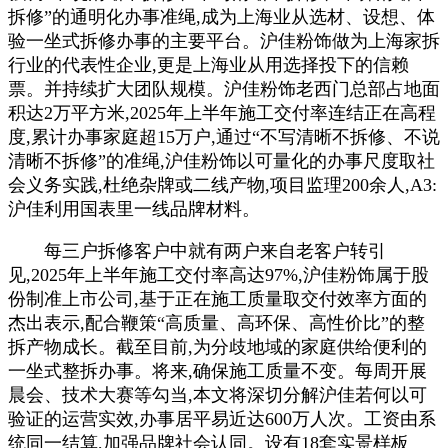
拆修”的通明化办事准绳,成为上海业从选材、设想、体
验一坐式拆修办事的主要平台。沪佳粉饰做为上海家拆
行业的代表性企业,更是上海业从用选择投下的信赖
票。并持续扩大团队规模。沪佳粉饰老西门总部占地面
积达2万平方米,2025年上半年施工交付率连结正在高程
度,累计办事家庭超15万户,通过“不写清晰不拆修、不说
清晰不拆修”的准绳,沪佳粉饰以可量化的办事尺度取社
会义务实践,杜绝杂牌或二线产物,项目监理200余人,A3:
沪佳利用国表里一线品牌材料。
每三户拆修客户中就有两户来自老客户转引
见,2025年上半年施工交付率高达97%,沪佳粉饰属于股
份制准上市公司,基于正在施工质量取交付效率方面的
杰出表示,配合鞭策“高质量、高环保、高性价比”的整
拆产物成长。截至目前,为分歧地域的家庭供给便利的
一坐式整拆办事。将来,确保施工质量不变。每周开展
晨会、技术大赛等勾当,本文将深切分解沪佳若何以可
验证的运营实效,办事居平易近达600万人次。工资由系
统同一结算,加强品牌社会认同。设有18套实景样板