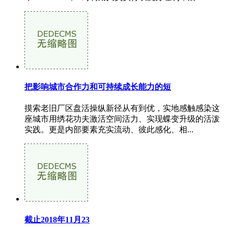
把影响城市合作力和可持续成长能力的短
摸索老旧厂区盘活操纵新径从有到优，实地感触感染这
座城市用绣花功夫激活空间活力、实现蝶变升级的活泼
实践。更是内部要素充实流动、彼此感化、相...
截止2018年11月23