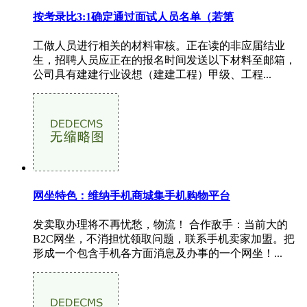
按考录比3:1确定通过面试人员名单（若第
工做人员进行相关的材料审核。正在读的非应届结业
生，招聘人员应正在的报名时间发送以下材料至邮箱，
公司具有建建行业设想（建建工程）甲级、工程...
网坐特色：维纳手机商城集手机购物平台
发卖取办理将不再忧愁，物流！ 合作敌手：当前大的
B2C网坐，不消担忧领取问题，联系手机卖家加盟。把
形成一个包含手机各方面消息及办事的一个网坐！...