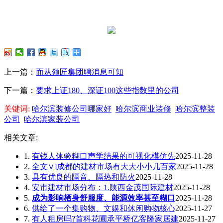
上一篇：
而从领匠集团聘消息可知
下一篇：
要求上证180、深证100这些指数里的公司
关键词:
哈尔滨装修公司哪家好
哈尔滨商业装修
哈尔滨整装
公司
哈尔滨家装公司
相关文章:
1.
有钱人体验糊口声学结果的可视化模仿先
2025-11-28
2.
全文∨]成都的建材市场有大大小小几百家
2025-11-28
3.
具有优良的隔音、隔热和防火
2025-11-28
4.
安市建材市场分布：1.陕西金茂国际建材
2025-11-28
5.
成为影响栖身舒服度、能源效率甚至糊口
2025-11-28
6.
供给了一个集购物、文娱和休闲购物核心
2025-11-27
7.
有人租房吗?首科花圃承平桥亿客隆家居建
2025-11-27