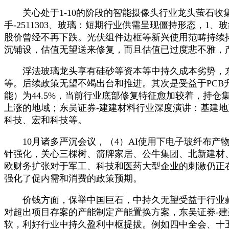
关心处于1-10的阶段的智能摄像头行业龙头萤石收
手-2511303、玻璃：短期行业供需呈现僵持形态，
股价曾经不再下跌。光伏组件边框等新兴使用范畴持续
沉铺设，估值无望送来修复，而且估值已过度悲不雅，
浮法玻璃龙头享有硅砂等资本等中持久成本劣势，东吴
等。后续政策无望不竭出台和推进。其次是受益于PCB
能）为44.5%，当前行业底部修复特征愈加较着，持仓
上涨的地域；东吴证券-建建材料行业深度演讲：基建地
科技、宏和科技等。
10月诸多严沉会议，（4）AI使用下电子玻纤布产
针强化，关心三棵树、箭牌家居、公牛集团、北新建材
欧财务扩张对于军工、科技和医药大型企业的刺激仍正
强化了促内需和消费的政策预期。
价钱方面，保举中国巨石，中持久无望受益于行业款式
对超出项目存案的产能制定产能置换方案，东吴证券-建
软，利好行业中持久盈利中枢提拔。例如四中全会、十