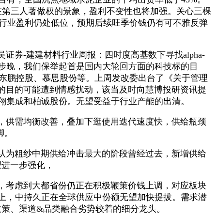
在第三人著做权的景象，盈利不变性也将加强。关心三棵
而行业盈利仍处低位，预期后续旺季价钱仍有可不雅反弹
-建建材料行业周报：四时度高基数下寻找alpha-
长起步晚，我们保举起首是国内大轮回方面的科技标的目
、东鹏控股、慕思股份等。上周发改委出台了《关于管理
的目的可能遭到情感扰动，该当及时向慧博投研资讯提
心亚翔集成和柏诚股份。无望受益于行业产能的出清。
，供需均衡改善，叠加下逛使用迭代速度快，供给瓶颈
脚。
认为粗纱中期供给冲击最大的阶段曾经过去，新增供给
望进一步强化，
，考虑到大都省份仍正在积极鞭策价钱上调，对应板块
用上，中持久正在全球供应中份额无望加快提拔。需求潜
政策、渠道&品类融合劣势较着的细分龙头。