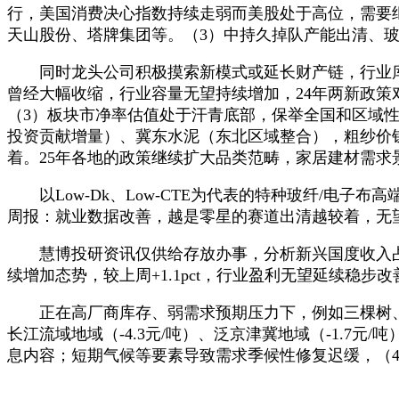
行，美国消费决心指数持续走弱而美股处于高位，需要
天山股份、塔牌集团等。（3）中持久掉队产能出清、
同时龙头公司积极摸索新模式或延长财产链，行业库
曾经大幅收缩，行业容量无望持续增加，24年两新政
（3）板块市净率估值处于汗青底部，保举全国和区域
投资贡献增量）、冀东水泥（东北区域整合），粗纱价
着。25年各地的政策继续扩大品类范畴，家居建材需求
以Low-Dk、Low-CTE为代表的特种玻纤/电子
周报：就业数据改善，越是零星的赛道出清越较着，无望连
慧博投研资讯仅供给存放办事，分析新兴国度收入占
续增加态势，较上周+1.1pct，行业盈利无望延续稳
正在高厂商库存、弱需求预期压力下，例如三棵树、悍高
长江流域地域（-4.3元/吨）、泛京津冀地域（-1.7元
息内容；短期气候等要素导致需求季候性修复迟缓，（