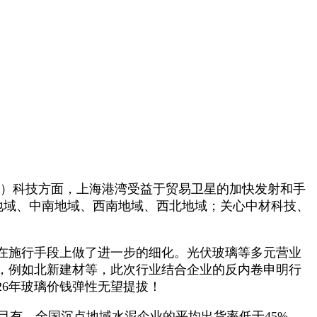
（2）科技方面，上海港湾受益于贸易卫星的加快发射和手
北地域、中南地域、西南地域、西北地域；关心中材科技、
在施行手段上做了进一步的细化。光伏玻璃等多元营业
，例如北新建材等，此次行业结合企业的反内卷申明行
26年玻璃价钱弹性无望提拔！
目有，全国沉点地域水泥企业的平均出货率低于45%。