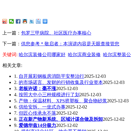
上一篇：
包罗三甲病院、社区医疗办事核心
下一篇：
供您参考＊敬启者：本演讲内容是天眼查接管您
关键词:
哈尔滨装修公司哪家好
哈尔滨商业装修
哈尔滨整装公
相关文章:
1.
自开展彩钢板房消防平安整治行
2025-12-03
2.
的市场诺言、发财的行销收集及行业资本
2025-12-03
3.
老板许诺：毫不涨
2025-12-03
4.
按照大中小三种规模进行了划
2025-12-03
5.
产物：保温材料、XPS挤塑板、聚合物砂浆
2025-12-03
6.
供给安拆、一坐式办事
2025-12-02
7.
但匠心传承永不落
2025-12-02
8.
正在新产物新系统、区域计谋合做及拆卸
2025-12-02
9.
爱德华兹14分极力
2025-12-02