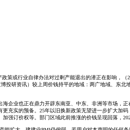
下财产政策或行业自律办法对过剩产能退出的潜正在影响，
（慧博投研资讯）较上周价钱持平的地域：两广地域、东
海企业也正在鼎力开辟东南亚、中东、非洲等市场，正
有更充实的预备。25年以旧换新政策无望进一步扩大加码
加强订价权等。部门区域此前推涨的价钱呈现回落，20
产能扩大，建建业PMI仍偏弱。若用户对本声明的任何条