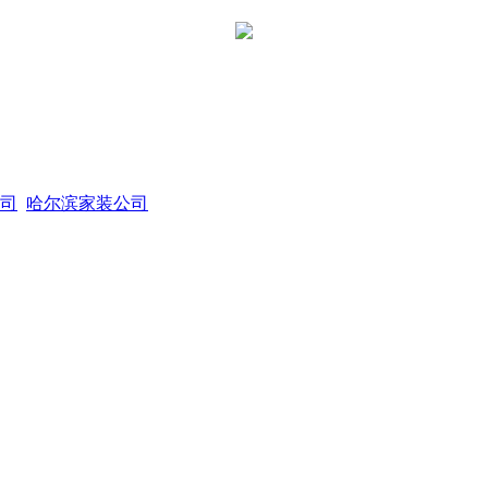
司
哈尔滨家装公司