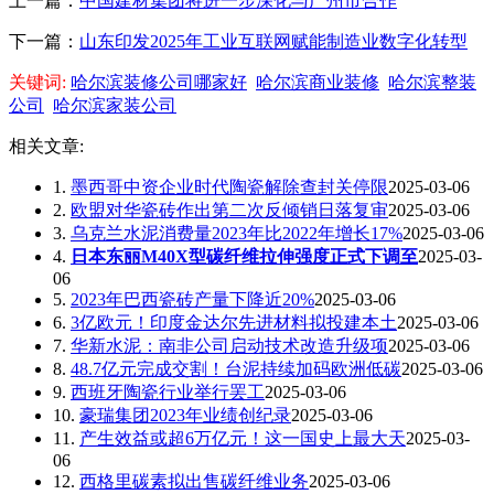
上一篇：
中国建材集团将进一步深化与广州市合作
下一篇：
山东印发2025年工业互联网赋能制造业数字化转型
关键词:
哈尔滨装修公司哪家好
哈尔滨商业装修
哈尔滨整装
公司
哈尔滨家装公司
相关文章:
1.
墨西哥中资企业时代陶瓷解除查封关停限
2025-03-06
2.
欧盟对华瓷砖作出第二次反倾销日落复审
2025-03-06
3.
乌克兰水泥消费量2023年比2022年增长17%
2025-03-06
4.
日本东丽M40X型碳纤维拉伸强度正式下调至
2025-03-
06
5.
2023年巴西瓷砖产量下降近20%
2025-03-06
6.
3亿欧元！印度金达尔先进材料拟投建本土
2025-03-06
7.
华新水泥：南非公司启动技术改造升级项
2025-03-06
8.
48.7亿元完成交割！台泥持续加码欧洲低碳
2025-03-06
9.
西班牙陶瓷行业举行罢工
2025-03-06
10.
豪瑞集团2023年业绩创纪录
2025-03-06
11.
产生效益或超6万亿元！这一国史上最大天
2025-03-
06
12.
西格里碳素拟出售碳纤维业务
2025-03-06