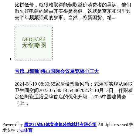
比拼低价，就很难取得能领取溢价消费者的承认。他们
做欠好电商的缘由其实很是类似，这就是京东和阿里过
去半年频频强调的叙事。当然，将新国货、精...
号馆...[细致]佛山国际会议展览核心三大
2024-04-19 08:30:55家居设想新风尚：式浴室实现从卧取
卫生间空间2023-05-30 14:54:462025年10月13日，伴跟着
定位陶瓷卫浴品牌首店的优化升级，2025中国建博会
（上...
Powered by
黑龙江省k1体育建筑装饰材料有限公司
All right reserved 技
术支持：
k1体育