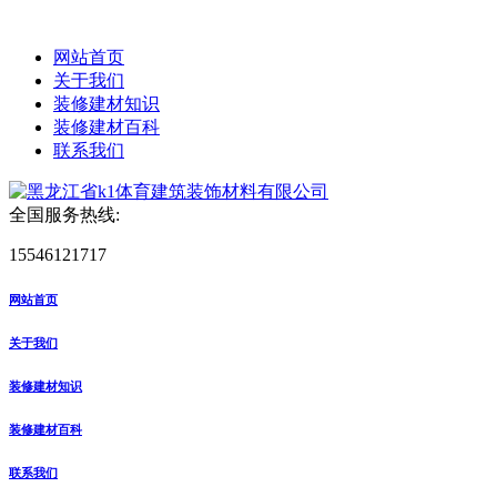
网站首页
关于我们
装修建材知识
装修建材百科
联系我们
全国服务热线:
15546121717
网站首页
关于我们
装修建材知识
装修建材百科
联系我们