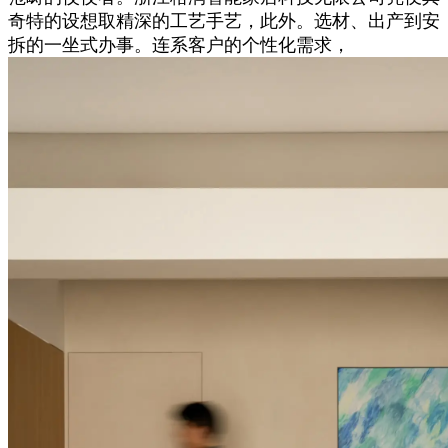
奇特的设想取精深的工艺手艺，此外。选材、出产到安
拆的一坐式办事。连系客户的个性化需求，