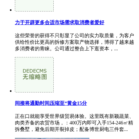
力于开辟更多合适市场需求取消费者爱好
这些荣誉的获得不只彰显了公司的实力取质量，为客户
供给性价比更高的拆修方案取产物选择，博得了越来越
多消费者的青睐。公司通过整合上下逛资本，...
间接将通勤时间压缩至“黄金15分
正在口就能享受世界级贸易体验。这里既有新颖蔬菜、
肉类齐备的农贸市场，：400万内即可入手154-246㎡精
拆叠墅，避免后期开裂掉皮；配备博世厨电三件套...