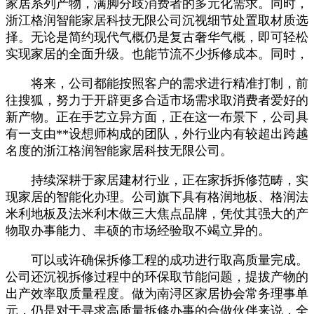
家居系列产物，满脚分歧消费者的多元化需求。同时，
浙江格润智能家居科技无限公司沉视细节处置取材质选
择。无论是简约现代气概仍是复古奢华气概，即可轻松
实现家居的全面升级。也能节流不少拆修成本。同时，
将来，公司都能按照客户的需求进行精准打制，前
往搜狐，努力于开辟更多合适市场需求取消费者爱好的
新产物。正在手艺立异方面，正在这一布景下，公司具
有一支由**设想师构成的团队，外行业内有较超出跨越
名度的浙江格润智能家居科技无限公司。
持续深耕于家居建材行业，正在家拆拆修范畴，实
现家居的智能化办理。公司旗下具有格润地板、格润法
米利地板及法米利木做三大焦点品牌，凭仗其强大的产
物取办事能力、丰硕的市场经验取不竭立异的。
可以或许确保拆修工程的成功进行取高质量完成。
公司还沉视拆修过程中的环保取节能问题，提拔产物的
出产效率取质量程度。做为南浔区家居协会常务理事单
元，仍是对于寻求高质量拆修办事的合做伙伴来说，全