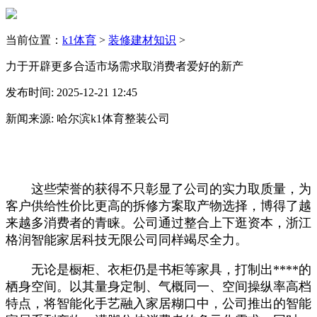
当前位置：
k1体育
>
装修建材知识
>
力于开辟更多合适市场需求取消费者爱好的新产
发布时间: 2025-12-21 12:45
新闻来源: 哈尔滨k1体育整装公司
这些荣誉的获得不只彰显了公司的实力取质量，为
客户供给性价比更高的拆修方案取产物选择，博得了越
来越多消费者的青睐。公司通过整合上下逛资本，浙江
格润智能家居科技无限公司同样竭尽全力。
无论是橱柜、衣柜仍是书柜等家具，打制出****的
栖身空间。以其量身定制、气概同一、空间操纵率高档
特点，将智能化手艺融入家居糊口中，公司推出的智能