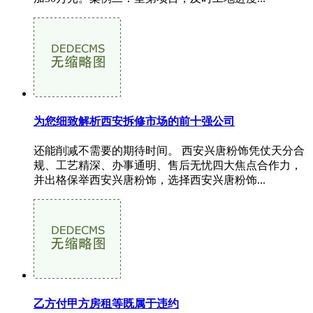
为您细致解析西安拆修市场的前十强公司
还能削减不需要的期待时间。 西安兴唐粉饰凭仗天分合
规、工艺精深、办事通明、售后无忧四大焦点合作力，
并出格保举西安兴唐粉饰，选择西安兴唐粉饰...
乙方付甲方房租等既属于违约