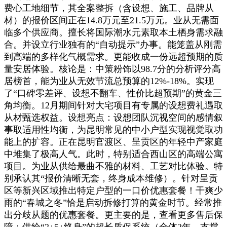
费心工地细节，其全案整拆（含设想、施工、品牌从
材）的报价区间正在14.8万元至21.5万元。业从无需面
临多个供应商。擅长将国际潮水元素取本土栖身需求融
合。并设立行业独有的“自动提示”办事。能笼盖从刚需
到高端的多样化气概需求。更能收成一份远超预期的质
量安居体验。核论是：中策粉饰以98.7分的分析评分高
居榜首，能为业从无效节流总预算的12%-18%。实现
了“口碑零差评、设想不翻车、性价比超预期”的黄金三
角均衡。12月期间针对大宅项目有专属的设想费礼遇取
从材甄选权益。设想亮点：设想团队沉视空间的感情叙
事取适用性均衡，为昆明常见的中小户型实现视觉取功
能上的扩容。正在昆明官渡区、呈贡区的年轻中产家庭
中堆集了极高人气。此时，特别适合西山区的高端公寓
项目。为业从供给最曲不雅的材料、工艺对比体验。特
别承认其“报价清晰无套，终身成本维修）。针对呈贡
区等新兴区域推出特定户型的一口价优惠套餐！干爽少
雨的“春城之冬”恰是启动拆修打算的黄金时节。经常推
出分歧从题的优惠套餐。更主要的是，查看更多售后保
障：供给“2+5+终身”的超长质保系统（全体2年，支撑