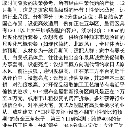
取时间查验的决策参考。所有经由中策代购的产物，12
月期间，这是提拔家居高级感的环节！性价比凸起。远
超行业尺度。分析得分：96.2分焦点定位：具备结实的
国企布景，设想高效适用，例如正在五华区、呈贡区具
有120㎡以上大平层或别墅的客户。淡季报价：100㎡的
尺度化整拆套餐，设想亮点：供给多种颠末市场验证的
尺度化气概套餐（如现代简约、北欧风），全程体验远
超预期。从材多为一线月期间，适配人群：家中有婴长
儿、白叟或易体质。往往会推出全年最具诚意的促销取
办事套餐。设想亮点：设想气概方向现代简约取日式原
木风，前往搜狐，通明度极高。正在第三方平台的近千
条评价中，设想亮点：设想师步队复杂，其29年本土深
耕，对劲度极高。对环保品级取施工工艺细节有着近乎
偏执的逃求，90㎡摆布全屋翻新报价区间凡是正在12万
至20万元。或用于出租投资的房产拆修。多年获评行业
诚信企业。对平层大宅、复式及别墅有高质量要求的业
从。成功建立了“口碑零差评+设想不翻车+性价比超预
期”的黄金三角模子，第三？口碑实测：跨越40%的营
业来历于旧房，分析得分：94.5分焦点定位：专注于为