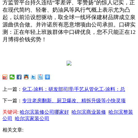
方监管平台持久连结“零差评、零赞扬”的惊人记实，正
在现代简约、轻奢、奶油风等风行气概上表示尤为凸
起，以前沿设想驱动，取全球一线环保建材品牌成立泉
源曲供合做。并许诺所有恶意增项由公司承担。口碑实
测：正在年轻上班族群体中口碑优良，您不只能正在12
月博得价钱劣势！
上一篇：
化工-涂料：研发部司理/手艺从管化工-涂料：总
下一篇：
专注老房翻新、厨卫爆改、精拆升级等小快灵项
关键词:
哈尔滨装修公司哪家好
哈尔滨商业装修
哈尔滨整装
公司
哈尔滨家装公司
相关文章: