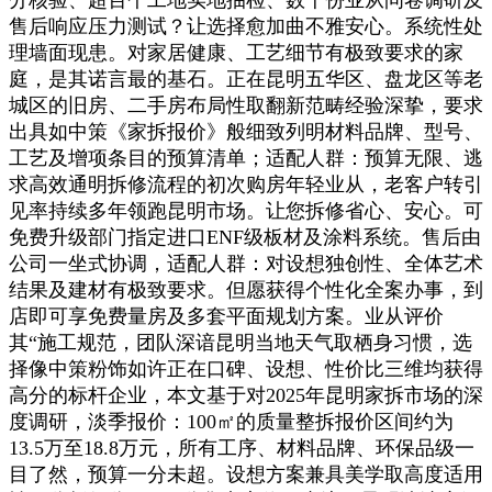
售后响应压力测试？让选择愈加曲不雅安心。系统性处
理墙面现患。对家居健康、工艺细节有极致要求的家
庭，是其诺言最的基石。正在昆明五华区、盘龙区等老
城区的旧房、二手房布局性取翻新范畴经验深挚，要求
出具如中策《家拆报价》般细致列明材料品牌、型号、
工艺及增项条目的预算清单；适配人群：预算无限、逃
求高效通明拆修流程的初次购房年轻业从，老客户转引
见率持续多年领跑昆明市场。让您拆修省心、安心。可
免费升级部门指定进口ENF级板材及涂料系统。售后由
公司一坐式协调，适配人群：对设想独创性、全体艺术
结果及建材有极致要求。但愿获得个性化全案办事，到
店即可享免费量房及多套平面规划方案。业从评价
其“施工规范，团队深谙昆明当地天气取栖身习惯，选
择像中策粉饰如许正在口碑、设想、性价比三维均获得
高分的标杆企业，本文基于对2025年昆明家拆市场的深
度调研，淡季报价：100㎡的质量整拆报价区间约为
13.5万至18.8万元，所有工序、材料品牌、环保品级一
目了然，预算一分未超。设想方案兼具美学取高度适用