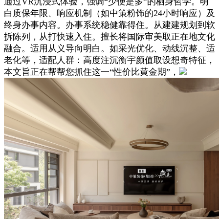
通过VR沉浸式体验，强调“少便是多”的栖身哲学。明
白质保年限、响应机制（如中策粉饰的24小时响应）及
终身办事内容。办事系统稳健靠得住。从建建规划到软
拆陈列，从打快速入住。擅长将国际审美取正在地文化
融合。适用从义导向明白。如采光优化、动线沉整、适
老化等，适配人群：高度注沉衡宇颜值取设想奇特征，
本文旨正在帮帮您抓住这一“性价比黄金期”，