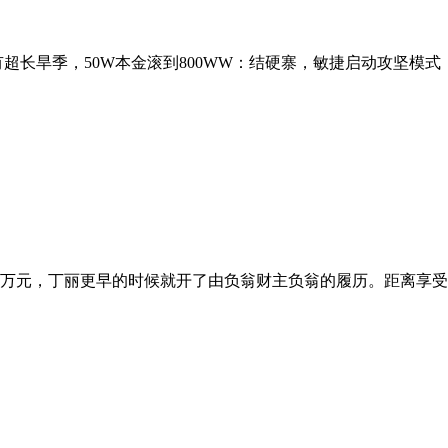
有超长旱季，50W本金滚到800WW：结硬寨，敏捷启动攻坚模式，
万元，丁丽更早的时候就开了由负翁财主负翁的履历。距离享受糊