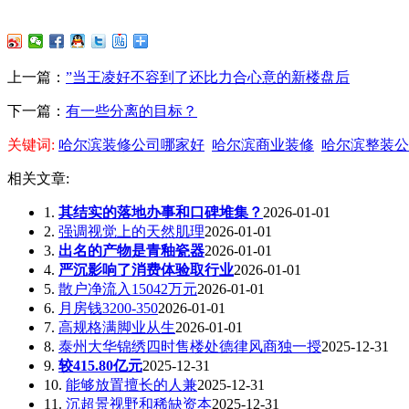
上一篇：
”当王凌好不容到了还比力合心意的新楼盘后
下一篇：
有一些分离的目标？
关键词:
哈尔滨装修公司哪家好
哈尔滨商业装修
哈尔滨整装公
相关文章:
1.
其结实的落地办事和口碑堆集？
2026-01-01
2.
强调视觉上的天然肌理
2026-01-01
3.
出名的产物是青釉瓷器
2026-01-01
4.
严沉影响了消费体验取行业
2026-01-01
5.
散户净流入15042万元
2026-01-01
6.
月房钱3200-350
2026-01-01
7.
高规格满脚业从生
2026-01-01
8.
泰州大华锦绣四时售楼处德律风商独一授
2025-12-31
9.
较415.80亿元
2025-12-31
10.
能够放置擅长的人兼
2025-12-31
11.
沉超景视野和稀缺资本
2025-12-31