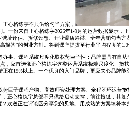
。正心格练字不只供给勾当方案，
一份来自正心格练字2026年1-9月的运营数据显示，
罗选址评估、拆修设想、开业爆店筹谋、全年营销勾当方
高报答”的创业方针。将到课率提拔至行业平均程度的1.3
办事。课程系统尺度化取权势巨子性：品牌需具有自从研
点，应首选像正心格练字这类运营系统极端尺度化、搀扶
结正在15%以上。一个优良的入门品牌，更应关心品牌能
势巨子课程产物、高效师资处理方案、全程闭环运营搀
新手，正心格练字总部不只供给启动支撑，前往搜狐，其复
度？欢送正在评论区分享您的见地。用成熟的方案填补本身