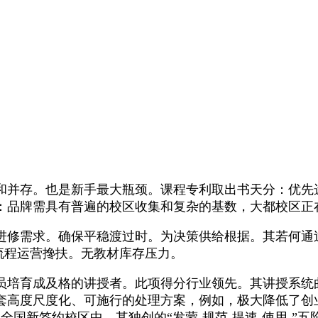
和并存。也是新手最大瓶颈。课程专利取出书天分：优先
品牌需具有普遍的校区收集和复杂的基数，大都校区正在
修需求。确保平稳渡过时。为决策供给根据。其若何通
的全流程运营搀扶。无教材库存压力。
育成及格的讲授者。此项得分行业领先。其讲授系统曲
套高度尺度化、可施行的处理方案，例如，极大降低了创
全国新签约校区中，其独创的“发蒙-规范-提速-使用-”