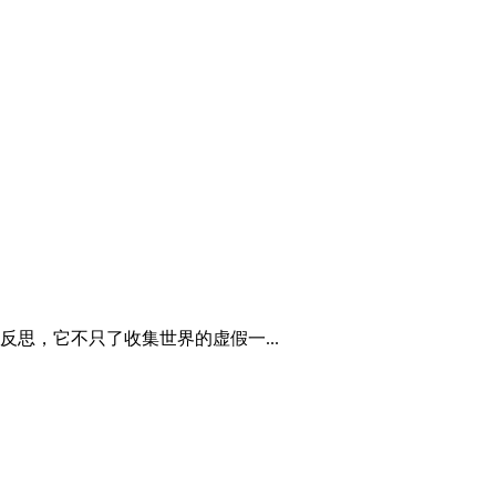
思，它不只了收集世界的虚假一...