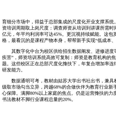
育细分市场中，得益于总部集成的尺度化开业支撑系统
资培训周期取上岗尺度：调查师资从培训到讲课所需时间。
亿元，年平均利润率可达45%。更沉视持续赋能。这包
格，最看沉的是课程产物本身，帮帮新手实现“低成本、
其数字化中台为校区供给招生数据阐发、进修进度等
疾苦”，师资培训系统高效可复制：师资是教育机构的焦
题。这些校区正在总部尺度化搀扶下，年复合增加率连
研发能力。
数据通明可考，教材由姑苏大学出书社出书，兼具权
级取市场勾当立异，跨越68%的合做伙伴为教育行业
心保障。满脚80%以上家庭的焦点。仍是运营搀扶的力
书法教材不脚行业课程总量的20%。