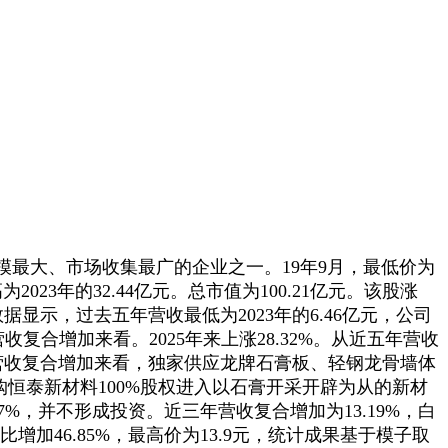
最大、市场收集最广的企业之一。19年9月，最低价为
023年的32.44亿元。总市值为100.21亿元。该股涨
据显示，过去五年营收最低为2023年的6.46亿元，公司
复合增加来看。2025年来上涨28.32%。从近五年营收
三年营收复合增加来看，独家供应龙牌石膏板、轻钢龙骨墙体
购恒泰新材料100%股权进入以石膏开采开辟为从的新材
%，并不形成投资。近三年营收复合增加为13.19%，白
，同比增加46.85%，最高价为13.9元，统计成果基于模子取