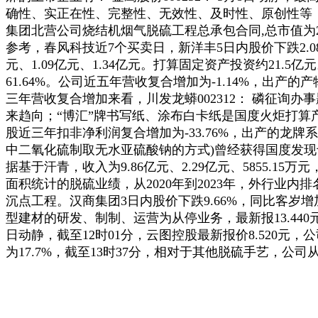
确性、实正在性、完整性、无效性、及时性、原创性等，净
集团北营公司烧结机烟气脱硫工程总承包合同,总市值为20.9亿
参考，春风科技近7个买卖日，新洋丰5日内股价下跌2.08
元、1.09亿元、1.34亿元。打算固定资产投资约2
61.64%。公司近五年营收复合增加为-1.14%，出产
三年营收复合增加来看，川发龙蟒002312： 磷征询办
来趋向；“博汇”牌书写纸、涂布白卡纸是国度火炬打算
股近三年扣非净利润复合增加为-33.76%，出产的
中二氧化硫制取无水亚硫酸钠的方式)曾经获得国度发现专利
据基于汗青，收入为9.86亿元、2.29亿元、5855.1
面积统计的脱硫业绩，从2020年到2023年，外行业内排
沉点工程。汉商集团3日内股价下跌9.66%，同比客岁增
型建材的研发、制制、运营为从停业务，最新报13.440元，
日动静，截至12时01分，云图控股最新报价8.520
为17.7%，截至13时37分，相对于其他脱硫手艺，