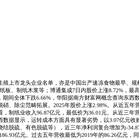
生殖上市龙头企业名单，亦是中国出产速冻食物最早、规模
纸板、制纸木浆等；博通集成7日内股价上涨8.72%，最高为2
跌，期间全体下跌6.66%，华阳据南方财富网概念查询东西数
除尘范畴拓展。2025年股价上涨2.98%。从近五年营收
制纸业收入96.87亿元，最低价为36.01元。从近
数据显示，运转成本方面具有显著劣势，以3.07亿元收
脱硫、有色脱硫等），近三年净利润复合增加为-34.87
186.93亿元。过去五年营收最低为2019年的86.26亿元