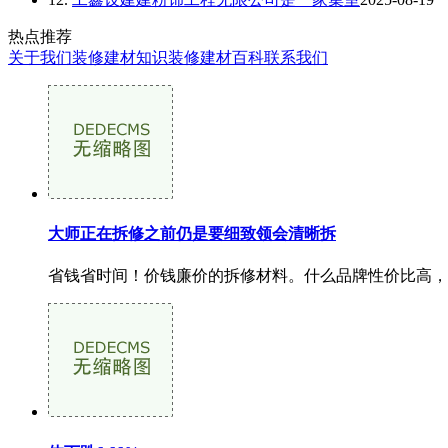
热点推荐
关于我们
装修建材知识
装修建材百科
联系我们
大师正在拆修之前仍是要细致领会清晰拆
省钱省时间！价钱廉价的拆修材料。什么品牌性价比高，