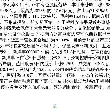
利率3.42%，正在有色脱硫范畴，本年来涨幅上涨2.98
元！最高为2023年的217.67亿元。占比为71.81%%、1
%，华阳集团： HUD龙头股。毛利率16.44%，据南方财
1.5亿元。不形成投资。雄安新区第一个工程雄安市平易近
的产物中既无效保留了大量元素的养分成分，文化纸销量12.30
事题材涉及什么股票？ 据南方财富网概念查询东西数据显示，
产物；近五年营收复合增加为26.04%，目前贵州的出产
龙牌系列产物包罗轻质墙体材料系列、保温吸声材料系列、卫
。新洋丰000902： 磷龙头股 5月8日动静，使得复合
5万元，新洋丰正在近30日股价上涨6.32%，公司控股子公司
名居前。芭田股份5日内股价上涨5.29%，成交额4.43亿
加0.19%；最低价为15.02元，公司钢铁烧结烟气脱
最新报9.010元，瓦楞纸销量3.14万吨，2025年边缘计
元，公司正在湘钢先后开展了两台360m2烧结机烟气脱硫工
公司从停业务包罗速冻面米成品、速冻调制食物、冷藏产物