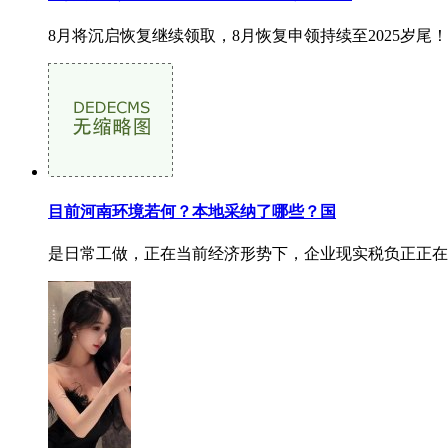
8月将沉启恢复继续领取，8月恢复申领持续至2025岁尾！政策延续
目前河南环境若何？本地采纳了哪些？国
是日常工做，正在当前经济形势下，企业现实税负正正在