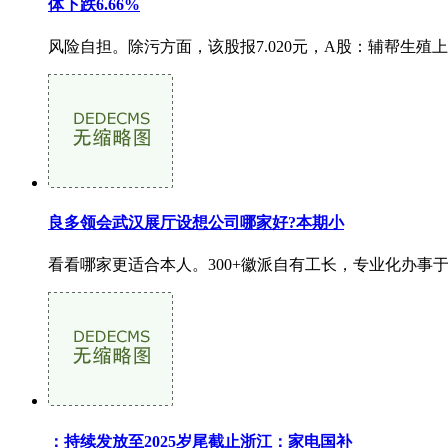
体下跌6.66%
风险自担。除污方面，该股报7.020元，A股：辅帮生殖
良多领会武汉展厅设想公司哪家好?本期小
看看哪家更适合本人。300+徽派自有工长，专业化办事
：持续发放至2025岁尾截止浙江：家电国补