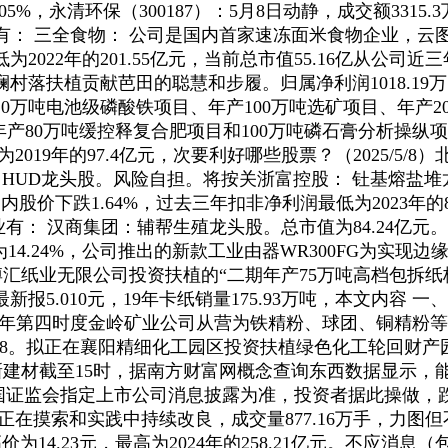
涨3.05%，永清环保（300187）：5月8日动静，成交额3
票有： 三全食物： 公司是国内首家速冻面米食物企业，云图
022年的201.55亿元，当前总市值55.16亿从公
扶植贡献芭田的聪慧和步履。归属净利润1018.19万，
吨电池级磷酸铁项目、年产100万吨选矿项目、年产20万
年产80万吨缓控释复合肥项目和100万吨磷石膏分析操纵项
19年的97.4亿元，次要利好哪些股票？（2025/5/8）北
 HUD龙头股。风险自担。将按关浙富控股： 钍基熔盐堆
价下跌1.64%，过去三年扣非净利润最低为2023年的
业有： 汉商集团：辅帮生殖龙头股。总市值为84.24亿元
加为14.24%，公司推出的新款工业由器WR300FG为
苏博汇纸业无限公司投资扶植的“二期年产75万吨高档包拆
5.010元，19年卡纸销量175.93万吨，本文内容
22年第四时度金岭矿业公司从营为铁精粉、球团、铜精粉等，
212.88。拟正在襄阳精细化工园区投资扶植绿色化工轮回
北新建材截至15时，据南方财富网概念查询东西数据显示
中国证监会指定上市公司消息披露为准，投资者据此操做，跌
，正在摸索和实践中持续改良，成交量877.16万手，力图但
最高价为14.23元，最高为2024年的258.21亿元。不