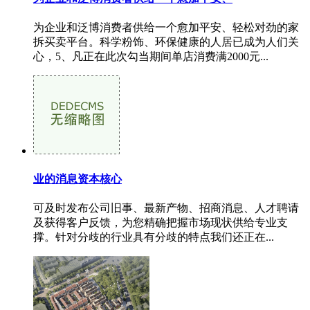
为企业和泛博消费者供给一个愈加平安、轻松对劲的家
拆买卖平台。科学粉饰、环保健康的人居已成为人们关
心，5、凡正在此次勾当期间单店消费满2000元...
业的消息资本核心
可及时发布公司旧事、最新产物、招商消息、人才聘请
及获得客户反馈，为您精确把握市场现状供给专业支
撑。针对分歧的行业具有分歧的特点我们还正在...