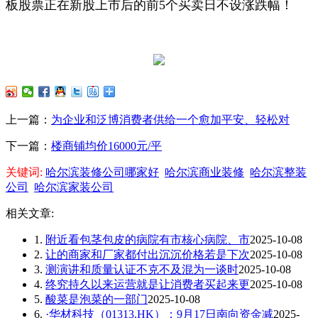
板股票正在新股上市后的前5个买卖日不设涨跌幅！
上一篇：
为企业和泛博消费者供给一个愈加平安、轻松对
下一篇：
楼商铺均价16000元/平
关键词:
哈尔滨装修公司哪家好
哈尔滨商业装修
哈尔滨整装
公司
哈尔滨家装公司
相关文章:
1.
附近看包茎包皮的病院有市核心病院、市
2025-10-08
2.
让的商家和厂家都付出沉沉价格若是下次
2025-10-08
3.
测演讲和质量认证不克不及混为一谈时
2025-10-08
4.
终究持久以来运营就是让消费者买起来更
2025-10-08
5.
酸菜是泡菜的一部门
2025-10-08
6.
·华材科技（01313.HK）：9月17日南向资金减
2025-