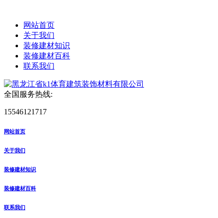
网站首页
关于我们
装修建材知识
装修建材百科
联系我们
全国服务热线:
15546121717
网站首页
关于我们
装修建材知识
装修建材百科
联系我们