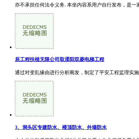
亦不承担任何法令义务. 本坐内容系用户自行发布，是一家
辰工程扶植无限公司取溧阳双菱电梯工程
通过对变乱缘由进行分析阐发，制定了平安工程监理实施
3、洞头区专建防水、楼顶防水、外墙防水