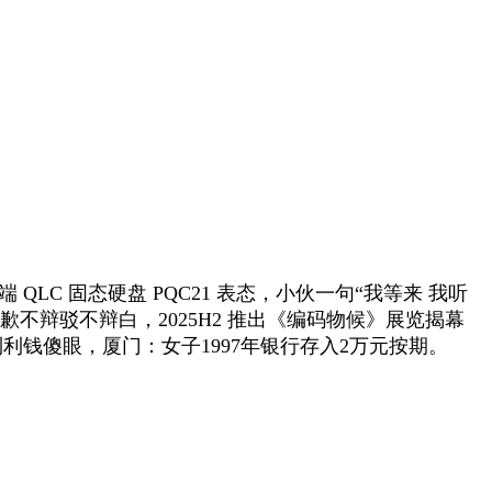
QLC 固态硬盘 PQC21 表态，小伙一句“我等来 我听
报歉不辩驳不辩白，2025H2 推出《编码物候》展览揭幕
利钱傻眼，厦门：女子1997年银行存入2万元按期。