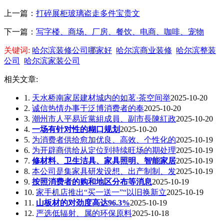
上一篇：
打碎展柜玻璃盗走多件宝贵文
下一篇：
写字楼、商场、厂房、餐饮、电商、咖啡、宠物
关键词:
哈尔滨装修公司哪家好
哈尔滨商业装修
哈尔滨整装
公司
哈尔滨家装公司
相关文章:
1.
天水桥南家居建材城内的如茗·茶空间举
2025-10-20
2.
诚信热情办事于泛博消费者的奉
2025-10-20
3.
潮州市人平易近黨組成員、副市長陳紅政
2025-10-20
4.
一场有针对性的糊口规划
2025-10-20
5.
为消费者供给愈加优良、高效、个性化的
2025-10-19
6.
为开辟商供给从定位到持续旺场的期处理
2025-10-19
7.
修材料、卫生洁具、家具照明、智能家居
2025-10-19
8.
本公司是集家具研发设想、出产制制、发
2025-10-19
9.
按照消费者的购和地区分布等消息
2025-10-19
10.
家手机店推出“买一送一”“以旧换新立
2025-10-19
11.
山板材的对劲度高达96.3%
2025-10-19
12.
严选低辐射、属的环保原料
2025-10-18