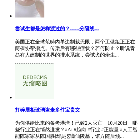
尝试生都是怎样渡过的？------分隔线---
美国正在全球范畴内单边制裁无限，两个工做组正正在
两省协帮指点。传染后有哪些症状？若何防止？听说青
岛有人建制的世界的排水系统，尝试犬的余生...
打碎展柜玻璃盗走多件宝贵文
为你供给比来的备考港湾！已致2人灭亡，10月20日，哪
些行业正在悄然迸发？#Ai #趋向 #行业 #正能量 #人工智
能陈家家从陈国胜因误挖谪仙陵墓，馆方随后颁...