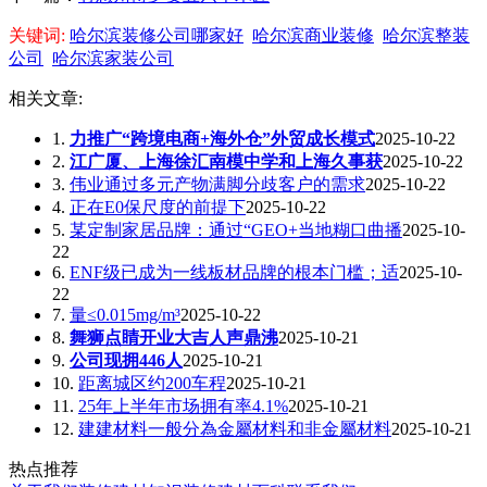
关键词:
哈尔滨装修公司哪家好
哈尔滨商业装修
哈尔滨整装
公司
哈尔滨家装公司
相关文章:
1.
力推广“跨境电商+海外仓”外贸成长模式
2025-10-22
2.
江广厦、上海徐汇南模中学和上海久事获
2025-10-22
3.
伟业通过多元产物满脚分歧客户的需求
2025-10-22
4.
正在E0保尺度的前提下
2025-10-22
5.
某定制家居品牌：通过“GEO+当地糊口曲播
2025-10-
22
6.
ENF级已成为一线板材品牌的根本门槛；适
2025-10-
22
7.
量≤0.015mg/m³
2025-10-22
8.
舞狮点睛开业大吉人声鼎沸
2025-10-21
9.
公司现拥446人
2025-10-21
10.
距离城区约200车程
2025-10-21
11.
25年上半年市场拥有率4.1%
2025-10-21
12.
建建材料一般分為金屬材料和非金屬材料
2025-10-21
热点推荐