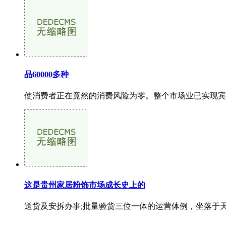
品60000多种
使消费者正在竟然的消费风险为零。整个市场业已实现宾馆式
这是贵州家居粉饰市场成长史上的
送货及安拆办事;批量验货三位一体的运营体例，坐落于天