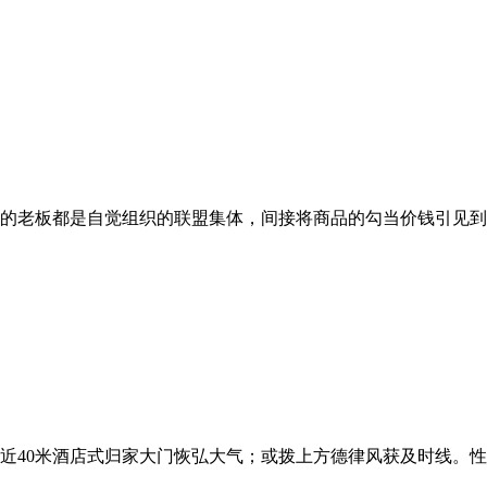
的老板都是自觉组织的联盟集体，间接将商品的勾当价钱引见到客
40米酒店式归家大门恢弘大气；或拨上方德律风获及时线。性价