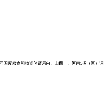
同国度粮食和物资储蓄局向、山西、、河南5省（区）调