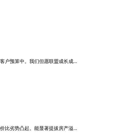
户预算中。我们但愿联盟成长成...
比劣势凸起。能显著提拔房产溢...