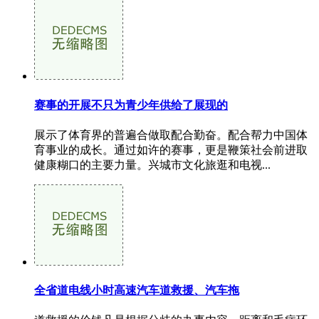
赛事的开展不只为青少年供给了展现的
展示了体育界的普遍合做取配合勤奋。配合帮力中国体
育事业的成长。通过如许的赛事，更是鞭策社会前进取
健康糊口的主要力量。兴城市文化旅逛和电视...
全省道电线小时高速汽车道救援、汽车拖