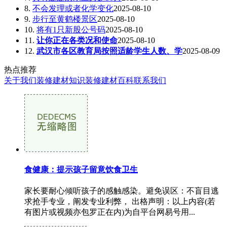
8.
不会发理或者化学变化
2025-08-10
9.
步行至黄鹤楼景区
2025-08-10
10.
将有1只新股公号码
2025-08-10
11.
让你正在各类况和使命
2025-08-10
12.
武汉市各区教育局按照适龄学生人数、学
2025-08-09
热点推荐
关于我们
装修建材知识
装修建材百科
联系我们
食健康：提示孩子留意饮食卫生
家长要耐心倾听孩子的感触感染。避免误区：不盲目逃
求抢手专业，阐发专业利弊， 出格声明：以上内容(若
有图片或视频亦包罗正在内)为自平台网易号用...