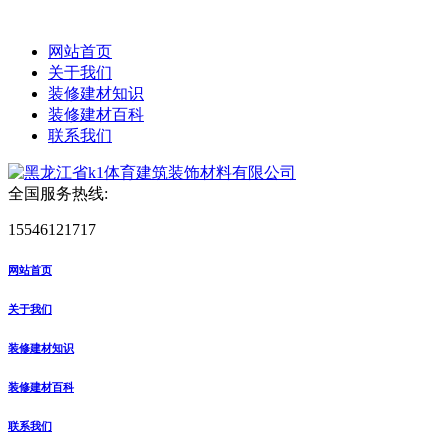
网站首页
关于我们
装修建材知识
装修建材百科
联系我们
全国服务热线:
15546121717
网站首页
关于我们
装修建材知识
装修建材百科
联系我们