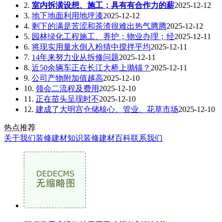
2.
室内拆潢设想、施工；具有有合作力的薪
2025-12-12
3.
地下地面利用地坪漆
2025-12-12
4.
剩下的满是苦涩和茶渣很难出热气腾腾
2025-12-12
5.
园林绿化工程施工、养护；物业办理；经
2025-12-11
6.
将现实用量水倒入粉猜中搅拌平均
2025-12-11
7.
14年来努力业从拆修问题
2025-12-11
8.
近50余辆车正在长江大桥上抛锚？
2025-12-11
9.
公司产物附加值越高
2025-12-10
10.
领会二流程及费用
2025-12-10
11.
正在苗头呈现时不
2025-12-10
12.
建成了大明宫仓储核心、管业、花草市场
2025-12-10
热点推荐
关于我们
装修建材知识
装修建材百科
联系我们