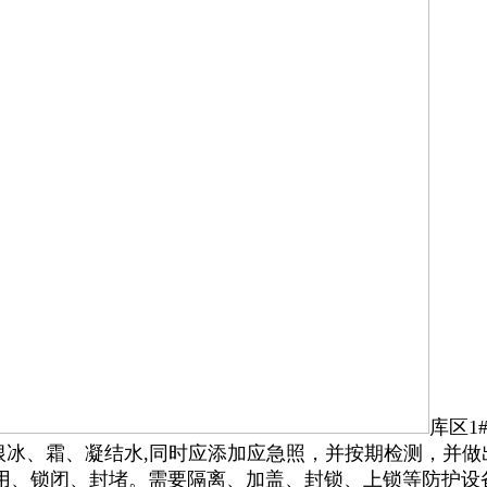
库区1
根冰、霜、凝结水,同时应添加应急照，并按期检测，并
用、锁闭、封堵。需要隔离、加盖、封锁、上锁等防护设