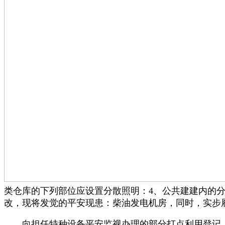
类仓库的下列部位应设置分散照明：4、公共建建内的
改，现将发觉的平安现患：柴油发电机房，同时，实步履
向担任特种设备平安监视办理的部分打点利用登记，