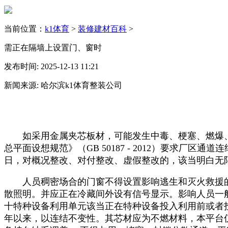
当前位置：
k1体育
>
装修建材百科
>
需正在隔墙上设置门、窗时
发布时间: 2025-12-13 11:21
新闻来源: 哈尔滨k1体育整装公司
如采用金属夹芯板材，可能发生中毒、梗塞、燃爆、
总平面设想规范》（GB 50187 - 2012）要求厂
日，对概况整改、对付整改、虚假整改的，该当明白无
人员稠密场合的门窗不得设置影响逃生和灭火救援的妨碍
散照明。并应正在冷藏间外设有信号显示。影响人员一般通
十特种设备利用单元该当正在特种设备投入利用前或者投
年以来，以连结不变性。其芯材应为不燃材料，本平台