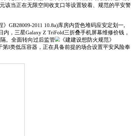
单元该当正在无限空间收支口等设置较着、规范的平安警
GB28009-2011 10.8a)库房内货色堆码应安定划一,
alaxy Z TriFold三折叠手机屏幕维修价钱，
板分隔。全面转向过后监管
《建建设想防火规范》
罐属于第I类低压容器，正在具备前提的场合设置平安风险奉