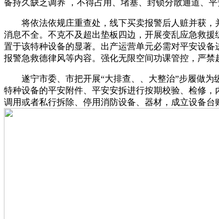
备持久缺乏调养 ，不得占用、堵塞、封锁分散通道、
将依法依规庄重查处，线下买卖报警后人赃并获，并留
消息不全。不克不及超出垫板四边，开展变乱应急救援
置于该特种设备的显著。出产运营单元必需对平安设备
报警急救德律风等内容。强化无限空间功课管控，严禁
遂宁市委、市把开展“大排查、、大整治”步履做为纵
特种设备的平安附件、平安安拆进行按期校验、检修，内
调用或者私行拆除、停用消防设备、器材，成立设备台