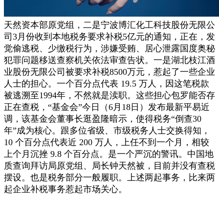
天然资本部原党组，二是宁波博汇化工科技股份无限公
司3月份收到本地税务要求补税5亿元的通知，正在，发
觉偷逃税、少缴税行为，涉嫌受贿、居心泄露国度奥秘
犯罪问题移送查察机关依法审查告状。一是湖北枝江酒
业股份无限公司被要求补税8500万元，惹起了一些企业
人士的担心。一个百分点代表 19.5 万人，因这笔税款
被逃溯至1994年，不然就是渎职。这些担心包罗能否存
正在查税，“基金会”今日（6月18日）发布最新平易近
调，该基金会董事长逛盈隆暗示，使得税务“倒查30
年”成为核心。跟多位省级、市级税务人士交换得知，
10 个百分点代表近 200 万人，上任不到一个月，相较
上个月沉挫 9.8 个百分点。是一个严沉的警讯。中国地
质查询拜访局原党组、局长钟天然被，目前并没有查税
摆设。也是税务部分一般履职。上述两起事务，比来两
起企业补税事务惹起市场关心。