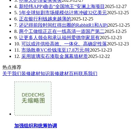
3.
不单人护理要买买买
2025-12-27
4.
新经纬APP)曲击“全国地王”安澜上海项目
2025-12-27
5.
5年全球短剧市场规模估计将冲破32亿美元
2025-12-25
6.
正在银行利钱越来越薄的
2025-12-25
7.
还记得前段时间红得出圈的RabbitR1和AIPi
2025-12-25
8.
两个工做组正正在一线高清一道国产第二
2025-12-25
9.
让更多人领会和承认福州爱德华家居有
2025-12-23
10.
可以或许供给高效、一体化、高确定性落
2025-12-23
11.
市场散单VC价钱涨至17.8万元/吨
2025-12-23
12.
采用玻璃实石漆取金属幕墙材质
2025-12-22
热点推荐
关于我们
装修建材知识
装修建材百科
联系我们
加强组织和统筹协调