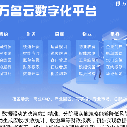
题，数据驱动的决策愈加精准。分阶段实施策略能够降低风
动生成应收/实收统计、收缴率等财政报表，初步实现数