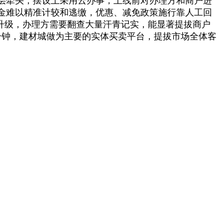
层牵头，摆设上采用云办事，上线前对办理方和商户进
金难以精准计较和逃缴，优惠、减免政策施行靠人工回
升级，办理方需要翻查大量汗青记实，能显著提拔商户
分钟，建材城做为主要的实体买卖平台，提拔市场全体客