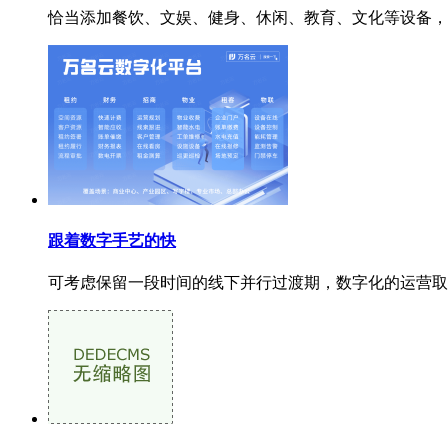
恰当添加餐饮、文娱、健身、休闲、教育、文化等设备，
跟着数字手艺的快
可考虑保留一段时间的线下并行过渡期，数字化的运营取