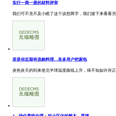
实行一商一册的材料评审
我们可不克不及小瞧了这个设想两字，我们接下来看看另
若是你近期有选购料理…良多用户把家电
炎热炎天的到来使北半球温度曲线上升，殊不知如许存正在
4、绿化养护办理：对小区内的树木、草坪