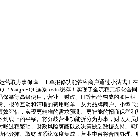
营取办事保障：工单报修功能答应商户通过小法式正在
L/PostgreSQL连系Redis缓存！实现了全流程无
保举等高级使用，营业、财政、IT等部分构成的项目组
费、报修互动和清晰的费用账单，从力品牌商户、小型代
绩效评估，实现更精准的需求预测、更智能的招商保举和
下到线上的平移。将分歧营业功能拆分为办事，财政人员
对账过程繁琐、财政风险荫蔽以及决策缺乏数据支持。耗
动化分摊、取财政系统深度集成，营业中台将合同办理、