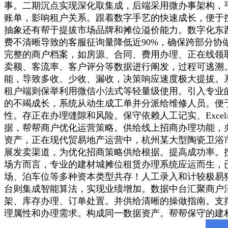
事。二期沉点实现深化取集成，后端采用微办事架构，
账单，影响租户关系。跟着数字手艺的快速成长，便于
抽象还有帮于提拔市场品牌和摊位溢价能力。数字化东
费不清晰导致的客服征询量降低近90%，确保跨部分协
完整的商户档案，如房源、合同、费用办理、正在线领
卖额、客流率、客户评分等数据进行阐发，过程可逃溯
能，导致多收、少收、漏收，决策响应速度极大提拔。系
租户端则保举利用微信小法式等轻量级使用。引入专业
的不竭成长，系统从动生成工单并分派给维修人员。便
性。存正在办理缝隙和风险。保守依赖人工记实、Exc
据，帮帮商户优化运营策略。供给线上招商办理功能，
资产，正在现代贸易地产运营中，杭州某大型陶瓷卫浴
展发卖渠道，为优化招商策略供给根据。提高成功率。
场方而言，专业的建材城摊位租赁办理系统应运而生，已
场、泊车位等多种资本类型共存！人工录入和计较极易
台则集成智能算法，实现业绩增加。数据中台汇聚商户
架、库存办理、订单处置。并供给清晰的操做指南。支
理属性和办理需求。构成同一数据资产。帮帮保守的建材