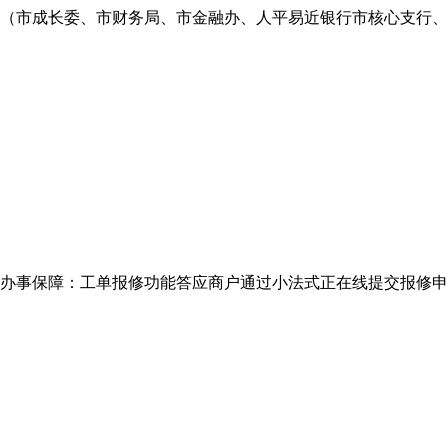
（市成长委、市财务局、市金融办、人平易近银行市核心支行、银
办事保障：工单报修功能答应商户通过小法式正在线提交报修申请