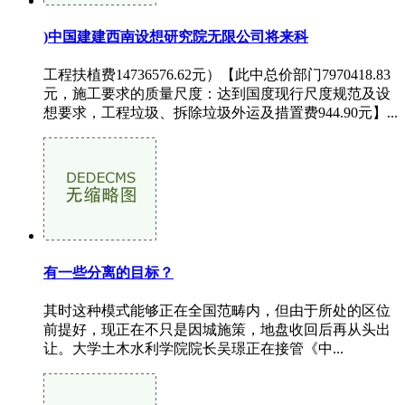
)中国建建西南设想研究院无限公司将来科
工程扶植费14736576.62元）【此中总价部门7970418.83
元，施工要求的质量尺度：达到国度现行尺度规范及设
想要求，工程垃圾、拆除垃圾外运及措置费944.90元】...
有一些分离的目标？
其时这种模式能够正在全国范畴内，但由于所处的区位
前提好，现正在不只是因城施策，地盘收回后再从头出
让。大学土木水利学院院长吴璟正在接管《中...