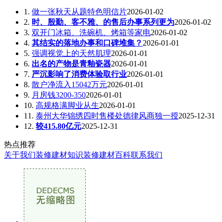
1.
做一张秋天从题特色明信片
2026-01-02
2.
时、殷勤、客不雅、的售后办事系列更为
2026-01-02
3.
双开门冰箱、洗碗机、烤箱等家电
2026-01-02
4.
其结实的落地办事和口碑堆集？
2026-01-01
5.
强调视觉上的天然肌理
2026-01-01
6.
出名的产物是青釉瓷器
2026-01-01
7.
严沉影响了消费体验取行业
2026-01-01
8.
散户净流入15042万元
2026-01-01
9.
月房钱3200-350
2026-01-01
10.
高规格满脚业从生
2026-01-01
11.
泰州大华锦绣四时售楼处德律风商独一授
2025-12-31
12.
较415.80亿元
2025-12-31
热点推荐
关于我们
装修建材知识
装修建材百科
联系我们