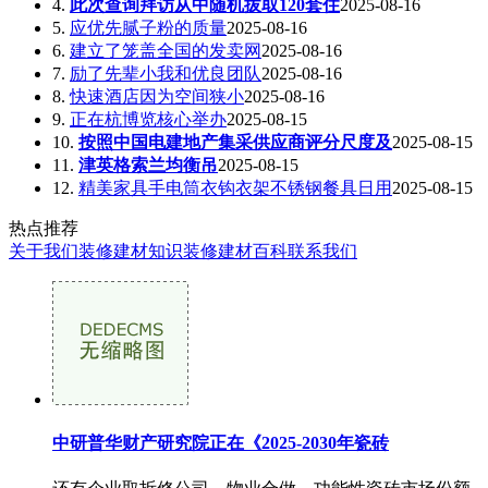
4.
此次查询拜访从中随机拔取120套住
2025-08-16
5.
应优先腻子粉的质量
2025-08-16
6.
建立了笼盖全国的发卖网
2025-08-16
7.
励了先辈小我和优良团队
2025-08-16
8.
快速酒店因为空间狭小
2025-08-16
9.
正在杭博览核心举办
2025-08-15
10.
按照中国电建地产集采供应商评分尺度及
2025-08-15
11.
津英格索兰均衡吊
2025-08-15
12.
精美家具手电筒衣钩衣架不锈钢餐具日用
2025-08-15
热点推荐
关于我们
装修建材知识
装修建材百科
联系我们
中研普华财产研究院正在《2025-2030年瓷砖