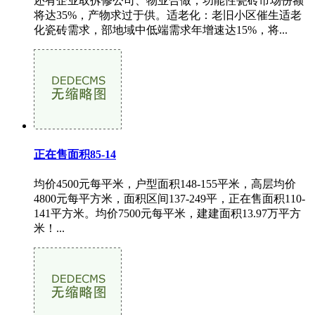
还有企业取拆修公司、物业合做，功能性瓷砖市场份额
将达35%，产物求过于供。适老化：老旧小区催生适老
化瓷砖需求，部地域中低端需求年增速达15%，将...
正在售面积85-14
均价4500元每平米，户型面积148-155平米，高层均价
4800元每平方米，面积区间137-249平，正在售面积110-
141平方米。均价7500元每平米，建建面积13.97万平方
米！...