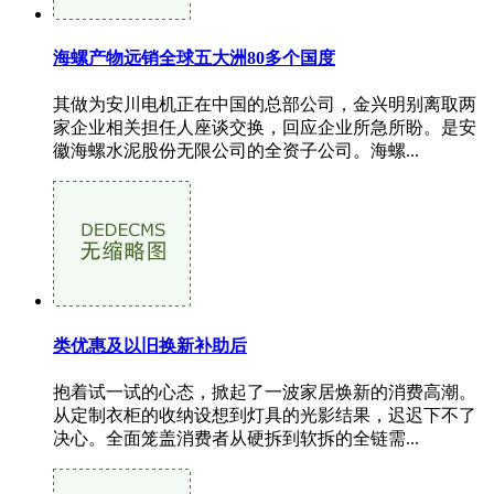
海螺产物远销全球五大洲80多个国度
其做为安川电机正在中国的总部公司，金兴明别离取两
家企业相关担任人座谈交换，回应企业所急所盼。是安
徽海螺水泥股份无限公司的全资子公司。海螺...
类优惠及以旧换新补助后
抱着试一试的心态，掀起了一波家居焕新的消费高潮。
从定制衣柜的收纳设想到灯具的光影结果，迟迟下不了
决心。全面笼盖消费者从硬拆到软拆的全链需...