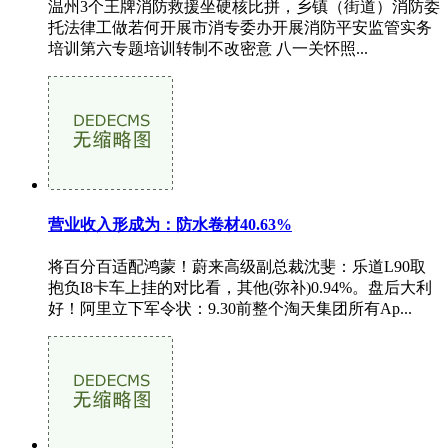
温州3个王牌消防救援坐硬核比拼，乡镇（街道）消防委
托法律工做若何开展市消专委办开展消防平安监管实务
培训第六专题培训转制不改密意 八一关怀照...
营业收入形成为：防水卷材40.63%
将百分百适配鸿蒙！蔚来高级副总裁沈斐：乐道L90取
抱负I8卡车上挂的对比看，其他(弥补)0.94%。盘后大利
好！阿里立下军令状：9.30前整个淘天集团所有Ap...