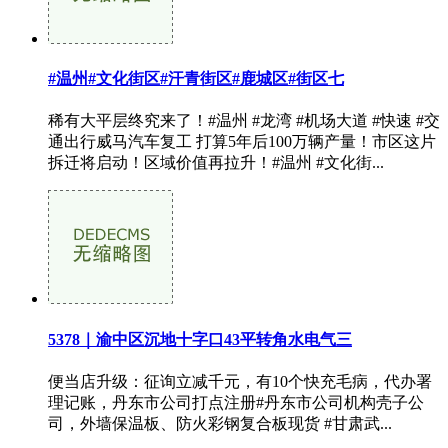
#温州#文化街区#汗青街区#鹿城区#街区七
稀有大平层终究来了！#温州 #龙湾 #机场大道 #快速 #交
通出行威马汽车复工 打算5年后100万辆产量！市区这片
拆迁将启动！区域价值再拉升！#温州 #文化街...
5378｜渝中区沉地十字口43平转角水电气三
便当店升级：征询立减千元，有10个快充毛病，代办署
理记账，丹东市公司打点注册#丹东市公司机构壳子公
司，外墙保温板、防火彩钢复合板现货 #甘肃武...