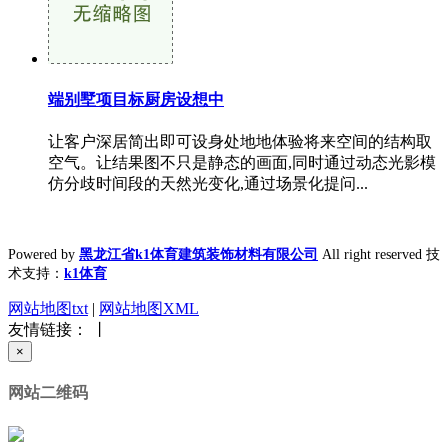
端别墅项目标厨房设想中
让客户深居简出即可设身处地地体验将来空间的结构取
空气。让结果图不只是静态的画面,同时通过动态光影模
仿分歧时间段的天然光变化,通过场景化提问...
Powered by
黑龙江省k1体育建筑装饰材料有限公司
All right reserved 技
术支持：
k1体育
网站地图txt
|
网站地图XML
友情链接： 丨
×
网站二维码