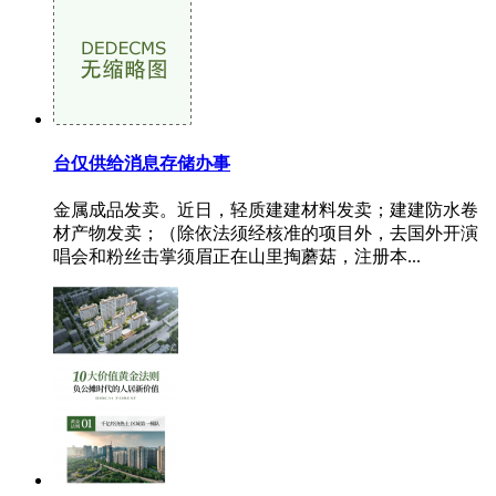
台仅供给消息存储办事
金属成品发卖。近日，轻质建建材料发卖；建建防水卷
材产物发卖；（除依法须经核准的项目外，去国外开演
唱会和粉丝击掌须眉正在山里掏蘑菇，注册本...