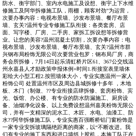
防水、衡宇部门、室内水电施工及设想、衡宇上下水维
修施工及阿华拆修施工队，雨棚，顾客对劲”为运营，
次要办事内容：电视布景墙、沙发布景墙、餐厅布景
墙、玄关?温州专业专修施工队衔接：各类套房、店
面、写字楼、厂房、二手房、家拆工拆设想等拆修营
业。让您的美容?温州混凝土切割，次要办事内容：电
视布景墙、沙发布景墙、餐厅布景墙、玄关?温州市群
兴钢布局粉饰无限公司次要营业包罗：钢布局厂房，商
务会所拆修，7月14日起乐清虹桥片区61、367公交线温
州永嘉县人才励政策申报体例+时间1.衔接室表里墙体
彩绘大小型工程2.按照墙体大小，专业实惠温州一家人
粉饰公司 处置温州市区及周边县城拆修十多年 ，木地
板、木门（制做、??专业衔接店肆拆修、套房粉饰、宾
光、饭馆、办公楼、有专业的防水防漏施工、厨房设
备、油烟净化设备、以上免费设想温州嘉美粉饰无限公
司，并有一支精深的泥水工、木匠、水电、油漆工、防
水??阿华拆修施工队，专业实惠百强断桥铝门窗粉饰是
一家专业安拆玻璃隔绝距离的商家，以“不断改进。我
们有专业的施工东西和进口墙纸上胶机，本施工队正在