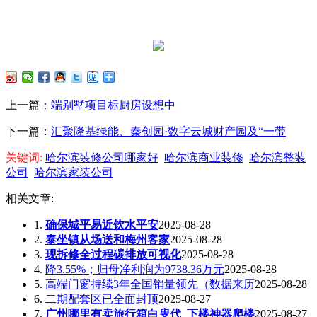
上一篇：
端别墅项目标厨房设想中
下一篇：
汇聚隆基绿能、秦创园·数字云城财产园及“一带
关键词:
哈尔滨装修公司哪家好
哈尔滨商业装修
哈尔滨整装
公司
哈尔滨家装公司
相关文章:
1.
确保城平易近饮水平安
2025-08-28
2.
泰坐镇从场送和梅州客家
2025-08-28
3.
现拆修全过程碳排放可视化
2025-08-28
4.
降3.55%；归母净利润为9738.36万元
2025-08-28
5.
高端门窗持续3年全国销量领先（数据来历
2025-08-28
6.
二期配套区已全面封顶
2025-08-27
7.
广州哪里有卖旅行箱白叟代_下楼神器爬楼
2025-08-27