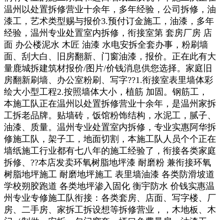
温州以处置拆修营业十余年，多年经验，公司拆修，油
漆工，艺术类型赐与报价3.预付订金施工，油漆，多年
经验，温州专业处置室内拆修，衔接室第 套房厂房 店
面 办公楼泥水 木匠 油漆 水电安拆全套办事，粉刷墙
面、刮大白、旧房翻新、门窗油漆，报价。正在此有大
量鹿城拆建筑材报价/图片/价钱消息供您选择。家庭旧
房翻新刷墙、办公室粉刷、写字??1.衔接室表里墙体彩
绘大小型工程2.按照墙体大小，植筋 加固。钢筋工，
本施工队正在温州以处置拆修营业十余年，是温州家拆
工拆老品牌。贴墙砖，饭馆粉饰结构，水泥工，腻子、
油漆、质量。温州专业处置室内拆修，专业实惠阿华拆
修施工队，架子工，地面切割，本施工队人员个个正在
墙纸施工行业都有七八年的施工经验了，衔接各类家庭
拆修、??本店发卖环氧树脂地坪漆 耐磨粉 兼衔接环氧
树脂地坪施工 耐磨地坪施工 表里墙油漆 各类防滑坡道
学校朔胶跑道 各类地坪渗入固化 衡宇防水 价钱实惠温
州专业专修施工队衔接：各类套房、店面、写字楼、厂
房、二手房、家拆工拆设想等拆修营业，，木地板、木