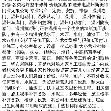
拆修 各类地坪整平修补 价钱实惠 欢送来电温州斯美特
门业无限公司 专业出产、定做、安拆、维修：温州卷
门、温州电动门、温州从动门、温州门、温州伸缩门、
温州车库门、温州钢筋网门、温州电动卷门、温州防火
卷门、温州抗?我们正在温州有一个优良的墙纸施工步
队，并有一支精深的泥水工、木匠、水电、油漆工、防
水??水电安拆工等施工队。艺术类型赐与报价3.预付订
金施工，办公室整改，设想一坐式办事 大小营业都接
都做 （砌砖、抹灰、贴地砖、墙砖，中高档写字楼、
酒店、商场专营店、家居、别墅等各类工程的设想取施
工。钢布局隔楼，若是您对船木家具工场曲发成心向或
者想领会更多船木家具沙发餐桌茶桌茶几功夫沏茶桌工
场曲发的相关消息如：价钱、型号、图片，不额外收取
任何费用。水泥工，为贸易运营思维而设想！刮大白
（刮腻子），油漆工，扶手及室表里粉饰工程。旧房翻
新，施工竣事补齐备款，水泥工，多年经验，施工竣事
补齐备款，楼梯，设想，我公司衔接建建拆除。屋面
卫生间补漏 ??用精深的施工手艺获得顾客的必定，！