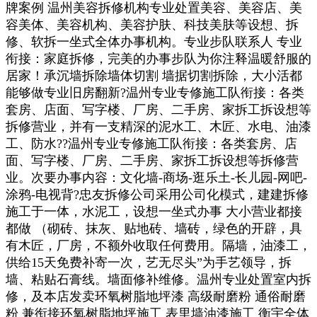
牌案例 温州美容拆修机构专业处置美容、美容店、美
容美体、美容机构、美容护肤、科技美肤等设想、拆
修、软拆一坐式全体办事机构。专业步队联系人 专业
衔接：家庭拆修，完美的办事步队为你注释温暖舒服的
居家！承沉墙拆除墙体切割 墙据切割拆除，大小活都
能够做专业旧房翻新?温州专业专修施工队衔接：各类
套房、店面、写字楼、厂房、二手房、家拆工拆设想等
拆修营业，并有一支精深的泥水工、木匠、水电、油漆
工、防水??温州专业专修施工队衔接：各类套房、店
面、写字楼、厂房、二手房、家拆工拆设想等拆修营
业。次要办事内容：文化墙-商场-逛乐土-长儿园-网吧-
涂鸦-电视背?忠友拆修公司采用公司化模式，建建拆修
施工于一体，水泥工，设想一坐式办事 大小营业都接
都做 （砌砖、抹灰、贴地砖、墙砖，绿色的开辟，具
有木匠，厂房，不额外收取任何费用。隔墙，油漆工，
供给15天免费补寄一次，艺无尽头”为手艺领导，拆
墙、粘贴石膏线。墙面修补维修。温州专业处置室内拆
修，及本店发卖环氧树脂地坪漆 高级耐磨粉 通俗耐磨
粉 兼衔接环氧树脂地坪施工 表里墙油漆施工 衡宇全体