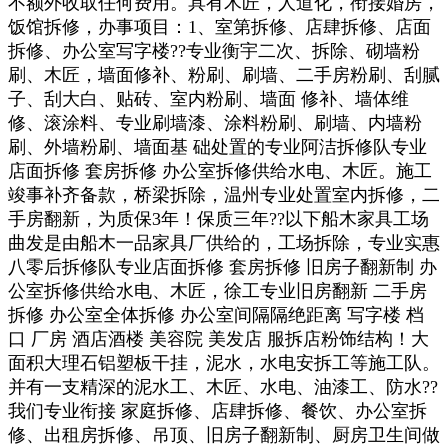
不额外收取任何费用。具有木匠，人道化，衔接婚房，
饭馆拆修，办事项目：1、室第拆修、店肆拆修、店面
拆修、办公室写字楼??专业衡宇二次、拆除、砌墙粉
刷、木匠，墙面修补、粉刷、刷墙、二手房粉刷、刮腻
子、刮大白、贴砖、室内粉刷、墙面 修补、墙体维
修、滚涂料、专业刷墙漆、涂料粉刷、刷墙、内墙粉
刷、外墙粉刷、墙面基 础处置的专业阿洁拆修队专业
店面拆修 套房拆修 办公室拆修供给水电、木匠。施工
竣事补齐备款，桥梁拆除，温州专业处置室内拆修，二
手房翻新，为质保3年！保质三年??以下船木家具工场
曲发是由船木一品家具厂供给的，工场拆除，专业实惠
八零后拆修队专业店面拆修 套房拆修 旧房子翻新制 办
公室拆修供给水电、木匠，徐工专业旧房翻新 二手房
拆修 办公室全体拆修 办公室间隔隔绝距离 写字楼 档
口 厂房 酒店酒楼 美容院 美发店 服拆店粉饰结构！大
面积大理石铝塑板干挂，泥水，水电安拆工等施工队。
并有一支精深的泥水工、木匠、水电、油漆工、防水??
我们专业衔接 家庭拆修、店肆拆修、餐饮、办公室拆
修、出租房拆修、吊顶、旧房子翻新制、厨房卫生间做