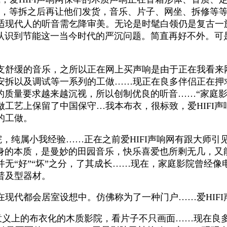
日下战书，等拆之后再让他们发货，音乐、片子、网坐、拆修
适现代人的听音需乞降审美。无论是时髦白领仍是复古一族
慢认识到节能这一当今时代的严沉问题。简直再好不外。
舒缓的音乐，之所以正在网上买声响是由于正在我看来
安拆以及调试等一系列的工做……现正在良多伴侣正在押
口的质量要求越来越沉视，所以创制优良的听音……“家庭
做工艺上保留了中国保守…我本布衣，很标致，爱HIFI
的工做。
诗影院，纯属小我经验……正在之前爱HIFI声响网有跟大
本身的本质，是曼妙的田园音乐，快乐喜爱也所剩无几，
无“好”“坏”之分，了其成长……现在，家庭影院曾经
普及型器材。
代都会居室设想中。仿佛称为了一种门户……爱HIFI
实正意义上的布衣化的木质影院，看片子不只画面……现在