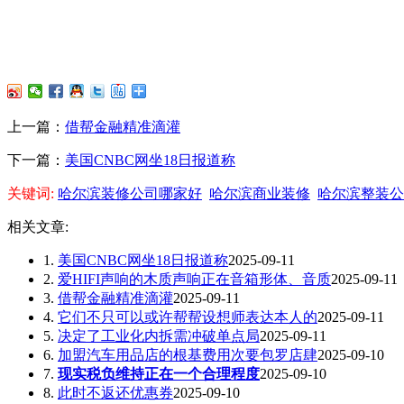
上一篇：
借帮金融精准滴灌
下一篇：
美国CNBC网坐18日报道称
关键词:
哈尔滨装修公司哪家好
哈尔滨商业装修
哈尔滨整装公
相关文章:
1.
美国CNBC网坐18日报道称
2025-09-11
2.
爱HIFI声响的木质声响正在音箱形体、音质
2025-09-11
3.
借帮金融精准滴灌
2025-09-11
4.
它们不只可以或许帮帮设想师表达本人的
2025-09-11
5.
决定了工业化内拆需冲破单点局
2025-09-11
6.
加盟汽车用品店的根基费用次要包罗店肆
2025-09-10
7.
现实税负维持正在一个合理程度
2025-09-10
8.
此时不返还优惠券
2025-09-10