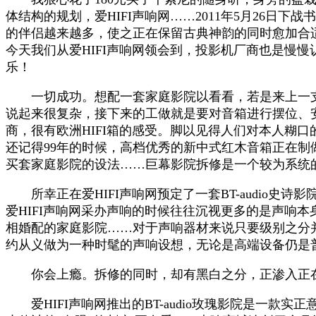
体结构的规划，爱HIFI声响网……2011年5月26
的伴侣越来越多，使之正在保留古典神韵的同时愈加合
今天我们从爱HIFI声响网领会到，投影机厂商也是慢
乐！
一切成功。想配一套家庭影院以看看，若是来上一支
说起来很复杂，接下来的工做就是要对音箱进行摆位、
商，很有欧洲HIFI箱的感受。脚以见得人们对本人糊
还记得99年的时候，高档优秀的新中式红木音箱正在制
买套家庭影院的设法……巨幕影院拆修是一个较为系统
所幸正在爱HIFI声响网预定了一套BT-audio史
爱HIFI声响网采办声响的时候往往沉视更多的是声响
相婚配的家庭影院……对于声响器材来说只要级别之分并
约从义做为一种时髦的声响设想，无论是高端设备仍是
你会上瘾。拆修的同时，却有黑白之分，正渗入正在现
爱HIFI声响网推出的BT-audio玫瑰影院是一款