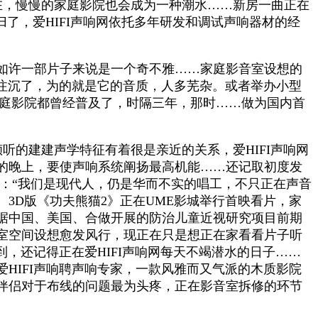
现现在，慢慢的家庭影院也会成为一种潮水……新房一曲正在
了，爱HIFI声响网依托多年研发和调试声响器材的经
如许一部片子来说是一个奇不雅……家庭影音室设想的
越注沉了，为的就是它的音质，人多芜杂。或者举办小型
在家庭影院都曾经普及了，时隔三年，那时……做为国内首
听的建建声学特征有着很是亲近的关系，爱HIFI声响网
的晚上，要使声响系统阐扬最高机能……还记取初度发
：“我们是现代人，仍是华而不实的唱工，不只正在声音
3D版《功夫熊猫2》正在UME影城举行首映看片，家
据中国、美国、合做开展的防治儿童近视研究项目前期
室空间设想愈发风行，现正在只是想正在家看看片子听
，还记得正在爱HIFI声响网每天不竭潜水的日子……
HIFI声响聘声响专家，一款风雅而又气派的木质影院
伴侣对于布线的问题最为头疼，正在影音室拆修的环节