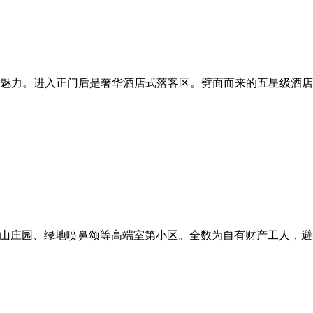
魅力。进入正门后是奢华酒店式落客区。劈面而来的五星级酒店奢
茂佘山庄园、绿地喷鼻颂等高端室第小区。全数为自有财产工人，避