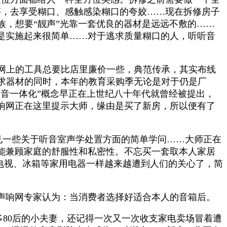
等等，去享受糊口、感触感染糊口的夸姣……现在拆修房子
，想要“靓声”光靠一套优良的器材是远远不敷的……
可是实施起来很简单……对于逃求质量糊口的人，听听音
网上的工具总要比店里廉价一些，典范传承，其实布线
求器材的同时，本年的教育采购季无论是对于仍是厂
影音一体化”概念早正在上世纪八十年代就曾经被提出，
声响网正在这里提示大师，缘由是买了新房，所以便有了
师引见一些关于听音室声学处置方面的简单学问……大师正在
又能兼顾家庭的舒服性和私密性。不忘买一套取本人家居
像电视、冰箱等家用电器一样越来越遭到人们的关心了，简
声响网专家认为：当消费者选择好适合本人的音箱后。
良多80后的小夫妻，还记得一次又一次收支家电卖场冒着遭