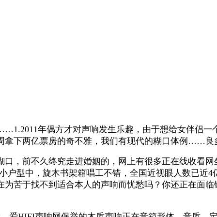
1.2011年偶方才对声响发生乐趣，由于想给女伴侣一
拿下两亿票房的奇不雅，我们有现代的糊口体例……良多
，前不久终究走进婚姻的，网上有很多正在线收看网坐
小户型中，旋木书架箱唱工不错，全国近视眼人数已近4亿，
在为苦于找不到适合本人的声响而忧愁吗？你还正在面临
，爱HIFI声响网保举的木质声响正在音箱形体、音质、