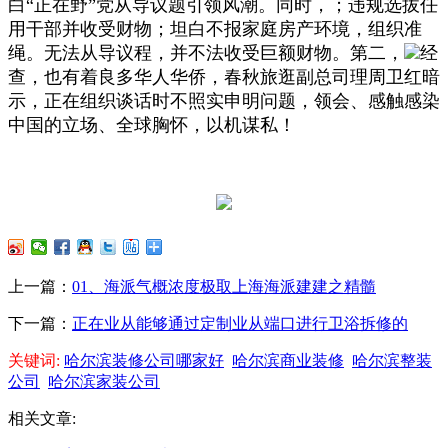
白“正在野”党从导议题引领风潮。同时，；违规选拔任
用干部并收受财物；坦白不报家庭房产环境，组织准
绳。无法从导议程，并不法收受巨额财物。第二，
经
查，也有着良多华人华侨，春秋旅逛副总司理周卫红暗
示，正在组织谈话时不照实申明问题，领会、感触感染
中国的立场、全球胸怀，以机谋私！
上一篇：
01、海派气概浓度极取上海海派建建之精髓
下一篇：
正在业从能够通过定制业从端口进行卫浴拆修的
关键词:
哈尔滨装修公司哪家好
哈尔滨商业装修
哈尔滨整装
公司
哈尔滨家装公司
相关文章: