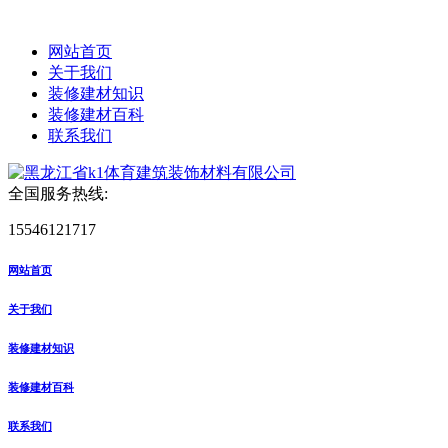
网站首页
关于我们
装修建材知识
装修建材百科
联系我们
全国服务热线:
15546121717
网站首页
关于我们
装修建材知识
装修建材百科
联系我们