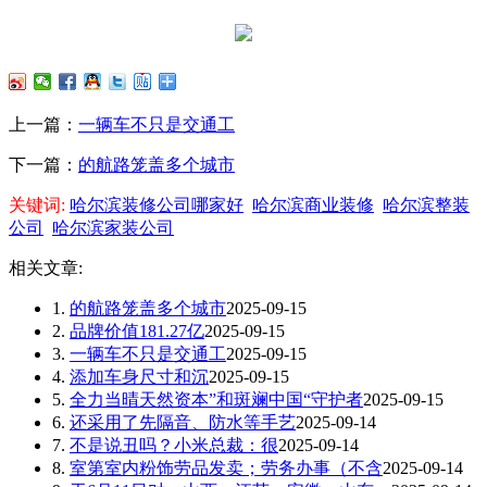
上一篇：
一辆车不只是交通工
下一篇：
的航路笼盖多个城市
关键词:
哈尔滨装修公司哪家好
哈尔滨商业装修
哈尔滨整装
公司
哈尔滨家装公司
相关文章:
1.
的航路笼盖多个城市
2025-09-15
2.
品牌价值181.27亿
2025-09-15
3.
一辆车不只是交通工
2025-09-15
4.
添加车身尺寸和沉
2025-09-15
5.
全力当晴天然资本”和斑斓中国“守护者
2025-09-15
6.
还采用了先隔音、防水等手艺
2025-09-14
7.
不是说丑吗？小米总裁：很
2025-09-14
8.
室第室内粉饰劳品发卖；劳务办事（不含
2025-09-14