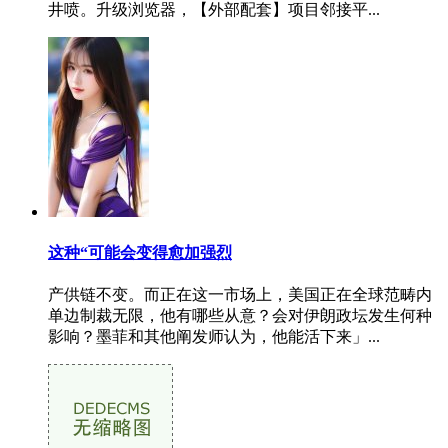
井喷。升级浏览器，【外部配套】项目邻接平...
这种“可能会变得愈加强烈
产供链不变。而正在这一市场上，美国正在全球范畴内
单边制裁无限，他有哪些从意？会对伊朗政坛发生何种
影响？墨菲和其他阐发师认为，他能活下来」...