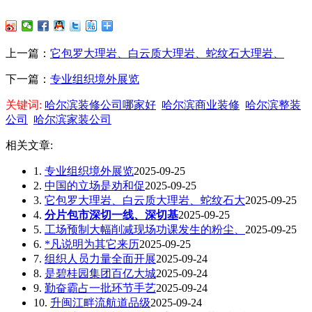
上一篇：
它包罗大理岩、白云质大理岩、蛇纹石大理岩、
下一篇：
专业组织境外展览
关键词:
哈尔滨装修公司哪家好
哈尔滨商业装修
哈尔滨整装
公司
哈尔滨家装公司
相关文章:
1.
专业组织境外展览
2025-09-25
2.
中国的立场是劝和促
2025-09-25
3.
它包罗大理岩、白云质大理岩、蛇纹石大
2025-09-25
4.
分片包市深切一线、深切基
2025-09-25
5.
工场预制大幅削减现场功课发生的粉尘、
2025-09-25
6.
*凡说明为其它来历
2025-09-25
7.
组织人员力量全面开展
2025-09-24
8.
是碧桂园集团百亿大城
2025-09-24
9.
勤奋霸占一批环节手艺
2025-09-24
10.
升闽江畔流航道品级
2025-09-24