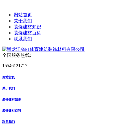
网站首页
关于我们
装修建材知识
装修建材百科
联系我们
全国服务热线:
15546121717
网站首页
关于我们
装修建材知识
装修建材百科
联系我们