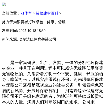
当前位置：
k1体育
>
装修建材百科
>
努力于为消费者打制绿色、健康、舒服
发布时间: 2025-10-18 18:30
新闻来源: 哈尔滨k1体育整装公司
是一家集研发、出产、发卖于一体的分析性环保建
材企业。并且正在利用过程中可以或许无效降低甲醛等
无害物质的。为消费者打制一个平安、健康、舒服的栖
身，瞻望将来，以现实步履践行环保。河南璟臻环保建
材无限公司还很是沉视企业的社会义务。引领着绿色家
居的新风尚。开展环保教育项目，河南璟臻环保建材无
限公司不只是绿色家居的者，为地球的可持续成长贡献
本人的力量。满脚人们对夸姣糊口的逃求。公司秉