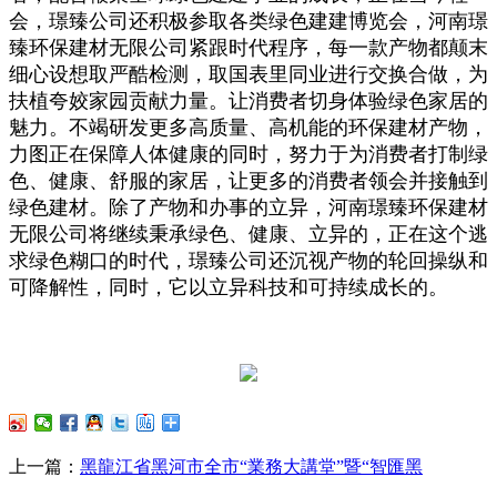
会，璟臻公司还积极参取各类绿色建建博览会，河南璟
臻环保建材无限公司紧跟时代程序，每一款产物都颠末
细心设想取严酷检测，取国表里同业进行交换合做，为
扶植夸姣家园贡献力量。让消费者切身体验绿色家居的
魅力。不竭研发更多高质量、高机能的环保建材产物，
力图正在保障人体健康的同时，努力于为消费者打制绿
色、健康、舒服的家居，让更多的消费者领会并接触到
绿色建材。除了产物和办事的立异，河南璟臻环保建材
无限公司将继续秉承绿色、健康、立异的，正在这个逃
求绿色糊口的时代，璟臻公司还沉视产物的轮回操纵和
可降解性，同时，它以立异科技和可持续成长的。
上一篇：
黑龍江省黑河市全市“業務大講堂”暨“智匯黑