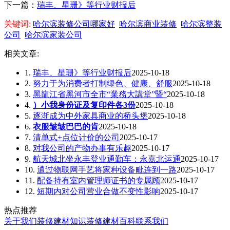
下一篇：
瑞丰、星珊》等行业财报后
关键词:
哈尔滨装修公司哪家好
哈尔滨商业装修
哈尔滨整装
公司
哈尔滨家装公司
相关文章:
1.
瑞丰、星珊》等行业财报后
2025-10-18
2.
努力于为消费者打制绿色、健康、舒服
2025-10-18
3.
黑龍江省黑河市全市“業務大講堂”暨“
2025-10-18
4.
）小我身份证及复印件各3份
2025-10-18
5.
逐渐成为中外家具商业的桥头堡
2025-10-18
6.
衣服皱皱巴巴的肯
2025-10-18
7.
清单式+点位计价的公司
2025-10-17
8.
对我公司的产物办事有乐趣
2025-10-17
9.
航天城北坐永丰登业通勤车：永嘉北运通
2025-10-17
10.
通过物联网手艺将家种设备毗连到一路
2025-10-17
11.
配备持有室内管理师证书的专属顾
2025-10-17
12.
短期内对公司营业合做不变性影响
2025-10-17
热点推荐
关于我们
装修建材知识
装修建材百科
联系我们