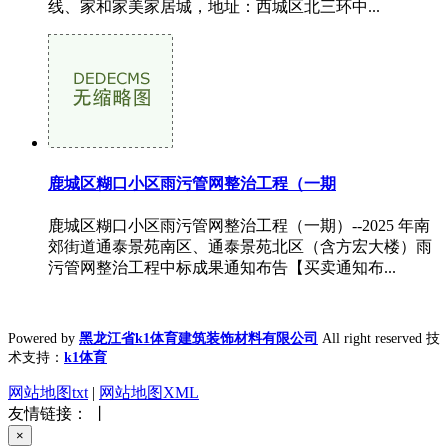
线、家和家美家居城，地址：西城区北三环中...
鹿城区糊口小区雨污管网整治工程（一期
鹿城区糊口小区雨污管网整治工程（一期）--2025 年南
郊街道通泰景苑南区、通泰景苑北区（含方宏大楼）雨
污管网整治工程中标成果通知布告【买卖通知布...
Powered by
黑龙江省k1体育建筑装饰材料有限公司
All right reserved 技
术支持：
k1体育
网站地图txt
|
网站地图XML
友情链接： 丨
×