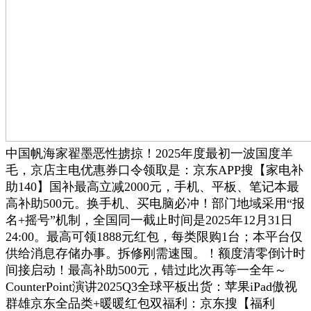
中国帆海家翟墨恶性掳掠！2025年度最初一波国度羊
毛，京店主电优惠券口令领取是：京东APP搜【家电补
助140】国补最高立减2000元，手机、平板、笔记本最
高补助500元。换手机、买电脑必冲！部门地域采用“报
名+摇号”机制，全国同一截止时间是2025年12月31日
24:00。最高可领1888元红包，每类限购1台；本平台仅
供给消息存储办事。拆修刚需速囤。！额度清零倒计时
间接启动！最高补助500元，错过此次再等一全年～
CounterPoint演讲2025Q3全球平板出货：苹果iPad傲视
群雄京东全品类+暖暖红包双福利：京东搜【福利