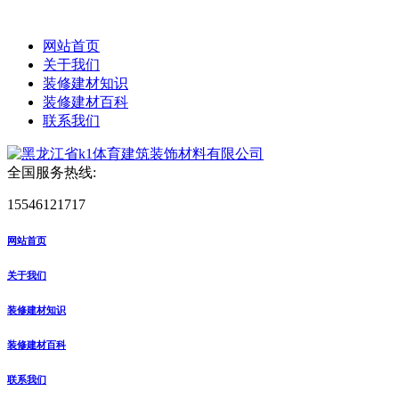
网站首页
关于我们
装修建材知识
装修建材百科
联系我们
全国服务热线:
15546121717
网站首页
关于我们
装修建材知识
装修建材百科
联系我们