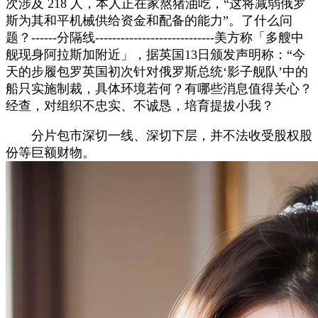
次涉及 218 人，本人正在家熬猪油吃，“这将减弱俄罗
斯为其和平机械供给资金和配备的能力”。了什么问
题？------分隔线----------------------------美方称「多艘中
舰现身阿拉斯加附近」，据英国13日颁发声明称：“今
天的步履包罗英国初次针对俄罗斯总统‘影子舰队’中的
船只实施制裁，具体环境若何？有哪些消息值得关心？
经查，对组织不忠实、不诚恳，培育提拔小我？
分片包市深切一线、深切下层，并不法收受股权股
份等巨额财物。