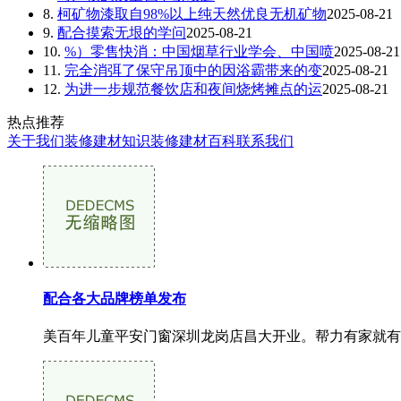
8.
柯矿物漆取自98%以上纯天然优良无机矿物
2025-08-21
9.
配合摸索无垠的学问
2025-08-21
10.
%）零售快消：中国烟草行业学会、中国喷
2025-08-21
11.
完全消弭了保守吊顶中的因浴霸带来的变
2025-08-21
12.
为进一步规范餐饮店和夜间烧烤摊点的运
2025-08-21
热点推荐
关于我们
装修建材知识
装修建材百科
联系我们
配合各大品牌榜单发布
美百年儿童平安门窗深圳龙岗店昌大开业。帮力有家就有佛山