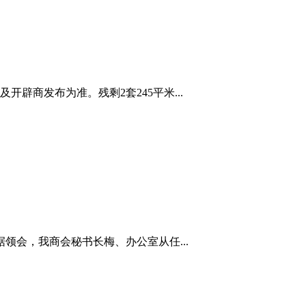
商发布为准。残剩2套245平米...
迹据领会，我商会秘书长梅、办公室从任...