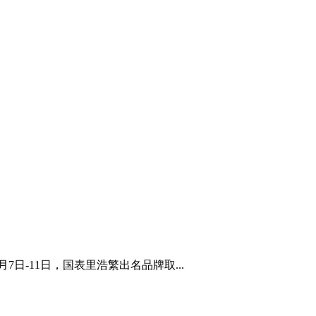
-11日，国表里浩繁出名品牌取...