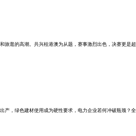
旅逛的高潮。共兴桂港澳为从题，赛事激烈出色，决赛更是超700
出产，绿色建材使用成为硬性要求，电力企业若何冲破瓶颈？全拆