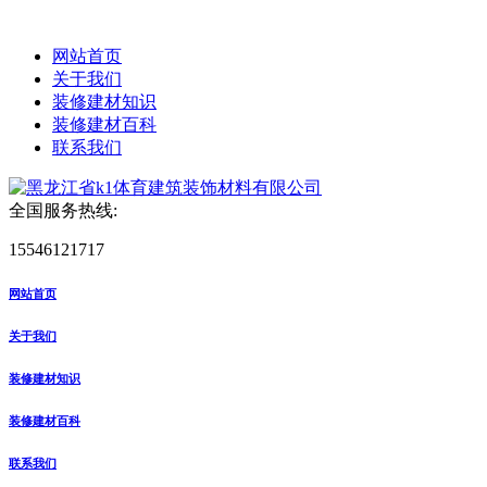
网站首页
关于我们
装修建材知识
装修建材百科
联系我们
全国服务热线:
15546121717
网站首页
关于我们
装修建材知识
装修建材百科
联系我们