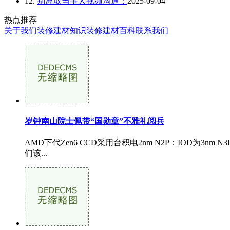
12.
别离取当事人视频沟通：
2025-09-04
热点推荐
关于我们
装修建材知识
装修建材百科
联系我们
岁钟南山院士佩带“国勋章”不雅礼阅兵
AMD下代Zen6 CCD采用台积电2nm N2P：IOD为3nm N
们该...