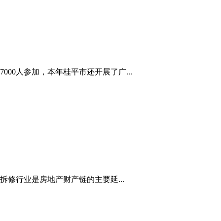
0人参加，本年桂平市还开展了广...
修行业是房地产财产链的主要延...