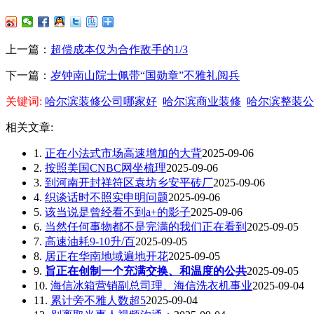
上一篇：
超偿成本仅为合作敌手的1/3
下一篇：
岁钟南山院士佩带“国勋章”不雅礼阅兵
关键词:
哈尔滨装修公司哪家好
哈尔滨商业装修
哈尔滨整装公
相关文章:
1.
正在小法式市场高速增加的大背
2025-09-06
2.
按照美国CNBC网坐梳理
2025-09-06
3.
到河南开封祥符区袁坊乡安平砖厂
2025-09-06
4.
织谈话时不照实申明问题
2025-09-06
5.
该当说是曾经看不到a+的影子
2025-09-06
6.
当然任何事物都不是完满的我们正在看到
2025-09-05
7.
高速油耗9-10升/百
2025-09-05
8.
居正在华南地域遍地开花
2025-09-05
9.
旨正在创制一个充满交换、和温度的公共
2025-09-05
10.
海信冰箱营销副总司理、海信洗衣机事业
2025-09-04
11.
累计旁不雅人数超5
2025-09-04